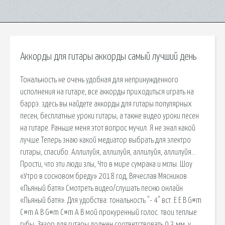
Аккорды для гитары аккорды самый лучший день
Тональность не очень удобная для непринужденного
исполнения на гитаре, все аккорды приходиться играть на
баррэ. здесь вы найдете аккорды для гитары популярных
песен, бесплатные уроки гитары, а также видео уроки песен
на гитаре. Раньше меня этот вопрос мучил. Я не знал какой
лучше.Теперь знаю какой медиатор выбрать для электро
гитары, спасибо. Аллилуйя, аллилуйя, аллилуйя, аллилуйя…
Прости, что эти люди злы, Что в мире сумрака и мглы. Шоу
«Утро в сосновом бреду» 2018 год, Вячеслав Мясников
«Пьяный батя» Смотреть видео/слушать песню онлайн
«Пьяный батя». Для удобства: тональность "- 4" вст. E E B G#m
C#m A B G#m C#m A B мой прокуренный голос. твои теплые
губы. Зазор для гитары должен соответствовать 0,3 мм, у