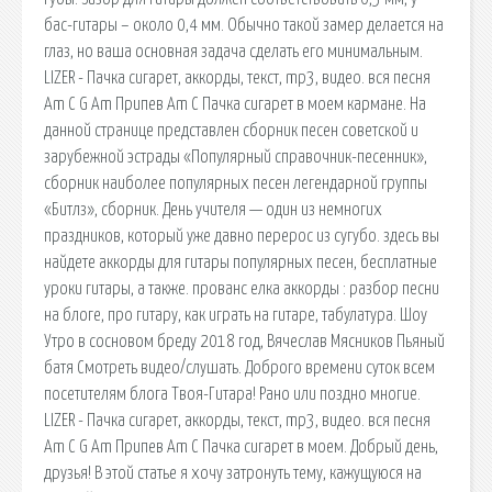
бас-гитары – около 0,4 мм. Обычно такой замер делается на
глаз, но ваша основная задача сделать его минимальным.
LIZER - Пачка сигарет, аккорды, текст, mp3, видео. вся песня
Am C G Am Припев Am C Пачка сигарет в моем кармане. На
данной странице представлен сборник песен советской и
зарубежной эстрады «Популярный справочник-песенник»,
сборник наиболее популярных песен легендарной группы
«Битлз», сборник. День учителя — один из немногих
праздников, который уже давно перерос из сугубо. здесь вы
найдете аккорды для гитары популярных песен, бесплатные
уроки гитары, а также. прованс елка аккорды : разбор песни
на блоге, про гитару, как играть на гитаре, табулатура. Шоу
Утро в сосновом бреду 2018 год, Вячеслав Мясников Пьяный
батя Смотреть видео/слушать. Доброго времени суток всем
посетителям блога Твоя-Гитара! Рано или поздно многие.
LIZER - Пачка сигарет, аккорды, текст, mp3, видео. вся песня
Am C G Am Припев Am C Пачка сигарет в моем. Добрый день,
друзья! В этой статье я хочу затронуть тему, кажущуюся на