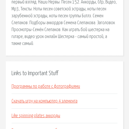
первый взгляд. Наши Нервы. Песен 152. Аккорды, Gtp, Видео,
Mp3, Тексты. Ноты песен советской эстрады, ноты песен
зарубежной эстрады, ноты песен группы Битлз. Семен
Слепаков. Подборы аккордов Семена Слепакова. Заголовок
Просмотры-Семён Слепаков. Как играть бой шестерка на
гитаре, видео урок онлайн Шестерка - самый простой, а
также самый.
Links to Important Stuff
Программы по работе с фотографиями
Скачать игру на компьютер 4 элемента
Like spinning plates аккорды