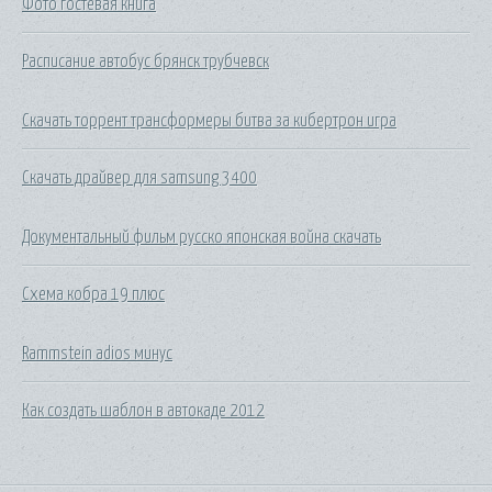
Фото гостевая книга
Расписание автобус брянск трубчевск
Скачать торрент трансформеры битва за кибертрон игра
Скачать драйвер для samsung 3400
Документальный фильм русско японская война скачать
Схема кобра 19 плюс
Rammstein adios минус
Как создать шаблон в автокаде 2012