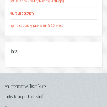
Великие помыслы оды нобуны анкорд
Книга двс скачать
Гдз по сборнику рымкевич 8 10 класс
Links
An Informative Text Blurb
Links to Important Stuff