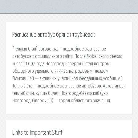
Расписание автобус брянск трубчевск
"Теплый Стан" автовокзал - подробное расписание
автобусов с официального сайта. После Любечского съезда
князей 1097 года Новгород-Северский стал центром
обширного удельного княжества, родовым гнездом
Ольговичей — активных участников феодальных усобиц. АС
Теплый Стан - подробное расписание автобусов. Автостанция
теплый стан, купить билет. Но́вгород-Се́верский (укр.
Новгород-Сіверський) — город областного значения.
Links to Important Stuff