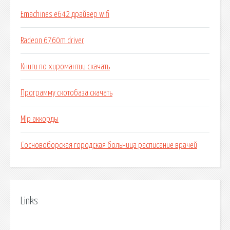
Emachines e642 драйвер wifi
Radeon 6760m driver
Книги по хиромантии скачать
Программу скотобаза скачать
Mlp аккорды
Сосновоборская городская больница расписание врачей
Links