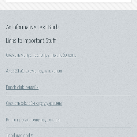
An Informative Text Blurb
Links to Important Stuff
Скачать минус песни группы любэ конь
Алс321а1 схема подключения
Punch club онлайн
Скачать офлайн карту украины
Книги про девочку подростка
Tnod для nod 9