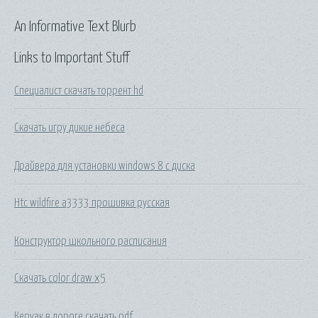
An Informative Text Blurb
Links to Important Stuff
Специалист скачать торрент hd
Скачать игру дикие небеса
Драйвера для установки windows 8 с диска
Htc wildfire a3333 прошивка русская
Конструктор школьного расписания
Скачать color draw x5
Керуак в дороге скачать pdf