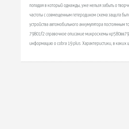
попадая в который однажды, уже нельзя забыть о творч
частоты с совмещенным гетеродином схема защита быто
устройства автомобильного аккумулятора постоянным т
79801f2 справочное описание микросхемы кр580вв79 на
информацию о cobra 19 plus. Характеристики, в каких 