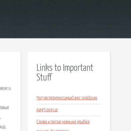
Links to Important
Stuff
овое и
Чит на переносимый вес скайрим
цовые
Ag45 org ua
,
Слова к песне мамина улыбка
мир,