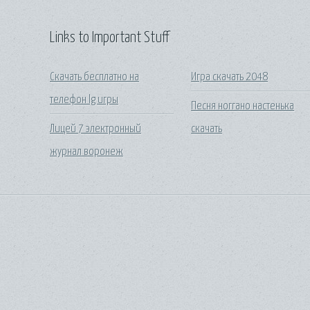
Links to Important Stuff
Скачать бесплатно на
Игра скачать 2048
телефон lg игры
Песня ноггано настенька
Лицей 7 электронный
скачать
журнал воронеж