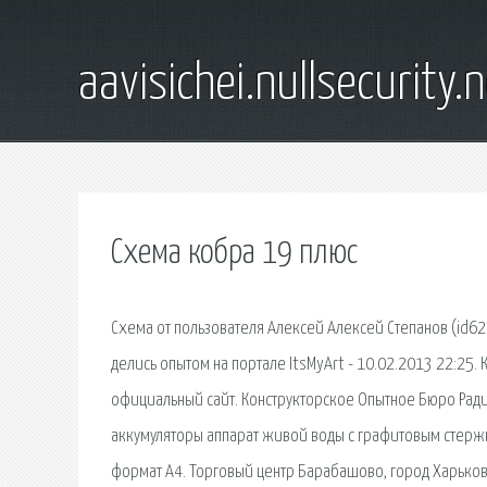
aavisichei.nullsecurity.
Схема кобра 19 плюс
Схема от пользователя Алексей Алексей Степанов (id62
делись опытом на портале ItsMyArt - 10.02.2013 22:25.
официальный сайт. Конструкторское Опытное Бюро Рад
аккумуляторы аппарат живой воды с графитовым стержн
формат А4. Торговый центр Барабашово, город Харьков,