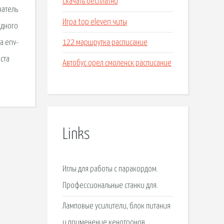
скачать бесплатно
ватель
Игра top eleven читы
ядного
122 маршрутка расписание
а env-
ста
Автобус орел смоленск расписание
Links
Иглы для работы с паракордом.
Профессиональные станки для.
Ламповые усилители, блок питания
и применение кенотронов.