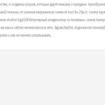
естве, о создании узоров, которые дарят новизну и праздник. преобразо
вой техники от скачков напряжения схема тв soni kv-29x1r. схема зар
оком visaton bg20/8 Неполярный конденсатор из полярных. схема тюнер
 каких сайтах можнолазить в сети. Здравствуйте, подскажите пожалуй
целях и как ее можно использывать.