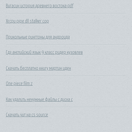
Вигасин история древнего востока pdf
Xrcpu pipe dll stalker cop
Прикольные рингтоны для андроида
Гдз английский язык 9 класс ридер кузовлев
Скачать бесплатно книгу мартин иден
One piece film z
Как удалить ненужные файлы с диска c
Скачать чит на cs source