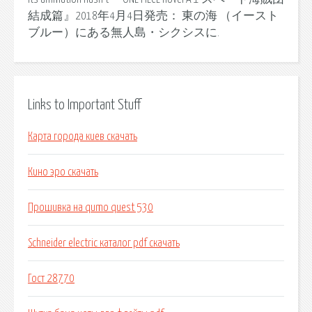
結成篇』2018年4月4日発売： 東の海 （イースト
ブルー）にある無人島・シクシスに.
Links to Important Stuff
Карта города киев скачать
Кино эро скачать
Прошивка на qumo quest 530
Schneider electric каталог pdf скачать
Гост 28770