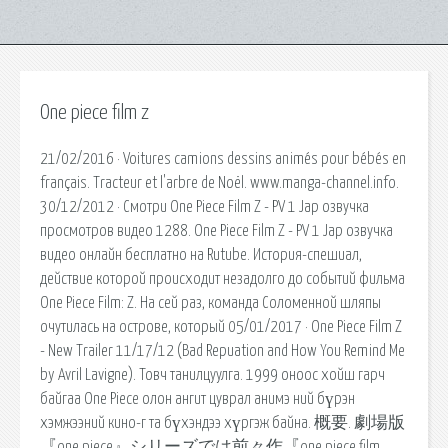
One piece film z
21/02/2016 · Voitures camions dessins animés pour bébés en
français. Tracteur et l'arbre de Noël. www.manga-channel.info.
30/12/2012 · Смотри One Piece Film Z - PV 1 Jap озвучка
просмотров видео 1288. One Piece Film Z - PV 1 Jap озвучка
видео онлайн бесплатно на Rutube. История-спешиал,
действие которой происходит незадолго до событий фильма
One Piece Film: Z. На сей раз, команда Соломенной шляпы
очутилась на острове, который 05/01/2017 · One Piece Film Z
- New Trailer 11/17/12 (Bad Repuation and How You Remind Me
by Avril Lavigne). Товч танилцуулга. 1999 оноос хойш гарч
байгаа One Piece олон ангит цуврал анимэ ний бүрэн
хэмжээний кино-г та бүхэндээ хүргэж байна. 概要. 劇場版
『one piece』シリーズでは前々作『one piece film