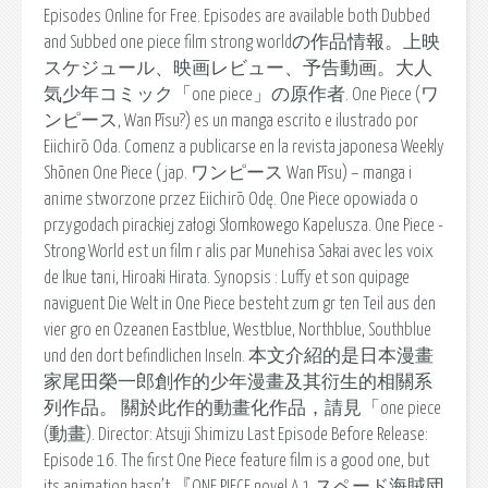
Episodes Online for Free. Episodes are available both Dubbed
and Subbed one piece film strong worldの作品情報。上映
スケジュール、映画レビュー、予告動画。大人
気少年コミック「one piece」の原作者. One Piece (ワ
ンピース, Wan Pīsu?) es un manga escrito e ilustrado por
Eiichirō Oda. Comenz a publicarse en la revista japonesa Weekly
Shōnen One Piece (jap. ワンピース Wan Pīsu) – manga i
anime stworzone przez Eiichirō Odę. One Piece opowiada o
przygodach pirackiej załogi Słomkowego Kapelusza. One Piece -
Strong World est un film r alis par Munehisa Sakai avec les voix
de Ikue tani, Hiroaki Hirata. Synopsis : Luffy et son quipage
naviguent Die Welt in One Piece besteht zum gr ten Teil aus den
vier gro en Ozeanen Eastblue, Westblue, Northblue, Southblue
und den dort befindlichen Inseln. 本文介紹的是日本漫畫
家尾田榮一郎創作的少年漫畫及其衍生的相關系
列作品。 關於此作的動畫化作品，請見「one piece
(動畫). Director: Atsuji Shimizu Last Episode Before Release:
Episode 16. The first One Piece feature film is a good one, but
its animation hasn’t 『ONE PIECE novel A 1 スペード海賊団