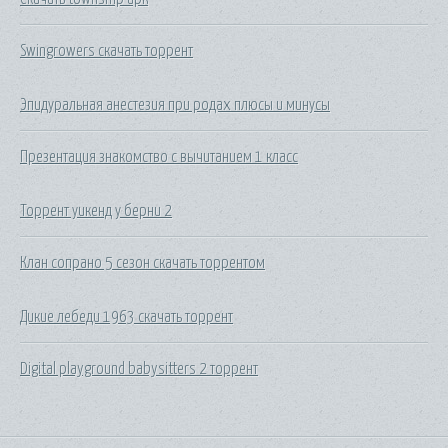
Swingrowers скачать торрент
Эпидуральная анестезия при родах плюсы и минусы
Презентация знакомство с вычитанием 1 класс
Торрент уикенд у берни 2
Клан сопрано 5 сезон скачать торрентом
Дикие лебеди 1963 скачать торрент
Digital playground babysitters 2 торрент