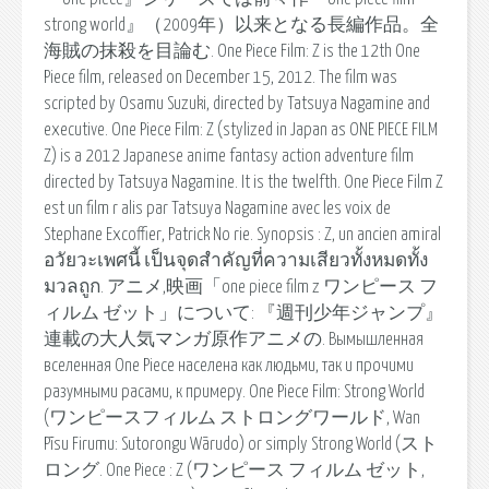
strong world』（2009年）以来となる長編作品。全
海賊の抹殺を目論む. One Piece Film: Z is the 12th One
Piece film, released on December 15, 2012. The film was
scripted by Osamu Suzuki, directed by Tatsuya Nagamine and
executive. One Piece Film: Z (stylized in Japan as ONE PIECE FILM
Z) is a 2012 Japanese anime fantasy action adventure film
directed by Tatsuya Nagamine. It is the twelfth. One Piece Film Z
est un film r alis par Tatsuya Nagamine avec les voix de
Stephane Excoffier, Patrick No rie. Synopsis : Z, un ancien amiral
อวัยวะเพศนี้ เป็นจุดสำคัญที่ความเสียวทั้งหมดทั้ง
มวลถูก. アニメ,映画「one piece film z ワンピース フ
ィルム ゼット」について: 『週刊少年ジャンプ』
連載の大人気マンガ原作アニメの. Вымышленная
вселенная One Piece населена как людьми, так и прочими
разумными расами, к примеру. One Piece Film: Strong World
(ワンピースフィルム ストロングワールド, Wan
Pīsu Firumu: Sutorongu Wārudo) or simply Strong World (スト
ロング. One Piece : Z (ワンピース フィルム ゼット,