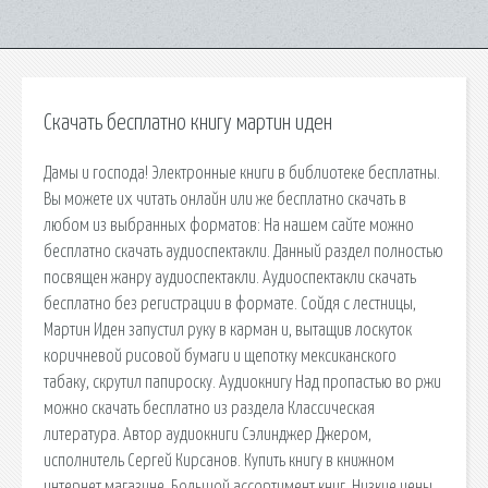
Скачать бесплатно книгу мартин иден
Дамы и господа! Электронные книги в библиотеке бесплатны.
Вы можете их читать онлайн или же бесплатно скачать в
любом из выбранных форматов: На нашем сайте можно
бесплатно скачать аудиоспектакли. Данный раздел полностью
посвящен жанру аудиоспектакли. Аудиоспектакли скачать
бесплатно без регистрации в формате. Сойдя с лестницы,
Мартин Иден запустил руку в карман и, вытащив лоскуток
коричневой рисовой бумаги и щепотку мексиканского
табаку, скрутил папироску. Аудиокнигу Над пропастью во ржи
можно скачать бесплатно из раздела Классическая
литература. Автор аудиокниги Сэлинджер Джером,
исполнитель Сергей Кирсанов. Купить книгу в книжном
интернет магазине. Большой ассортимент книг. Низкие цены.