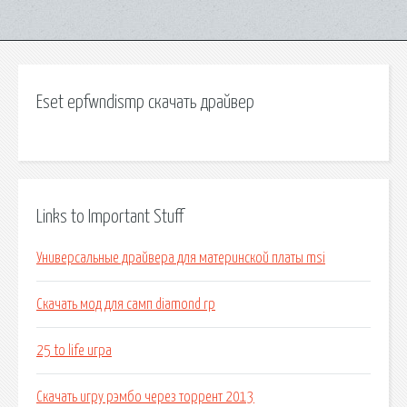
Eset epfwndismp скачать драйвер
Links to Important Stuff
Универсальные драйвера для материнской платы msi
Скачать мод для самп diamond rp
25 to life игра
Скачать игру рэмбо через торрент 2013