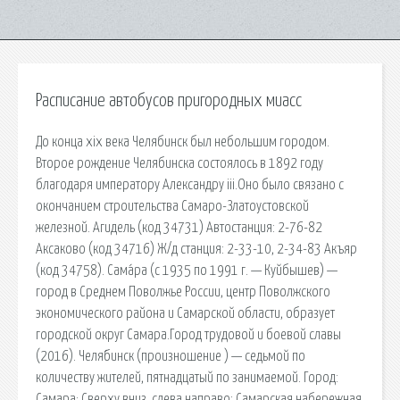
Расписание автобусов пригородных миасс
До конца xix века Челябинск был небольшим городом.
Второе рождение Челябинска состоялось в 1892 году
благодаря императору Александру iii.Оно было связано с
окончанием строительства Самаро-Златоустовской
железной. Агидель (код 34731) Автостанция: 2-76-82
Аксаково (код 34716) Ж/д станция: 2-33-10, 2-34-83 Акъяр
(код 34758). Сама́ра (с 1935 по 1991 г. — Куйбышев) —
город в Среднем Поволжье России, центр Поволжского
экономического района и Самарской области, образует
городской округ Самара.Город трудовой и боевой славы
(2016). Челя́бинск (произношение ) — седьмой по
количеству жителей, пятнадцатый по занимаемой. Город:
Самара; Сверху вниз, слева направо: Самарская набережная,