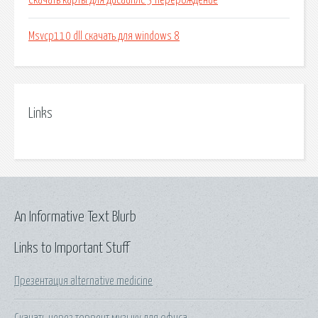
Скачать карты для дисайплс 3 перерождение
Msvcp110 dll скачать для windows 8
Links
An Informative Text Blurb
Links to Important Stuff
Презентация alternative medicine
Скачать через торрент музыку для офиса