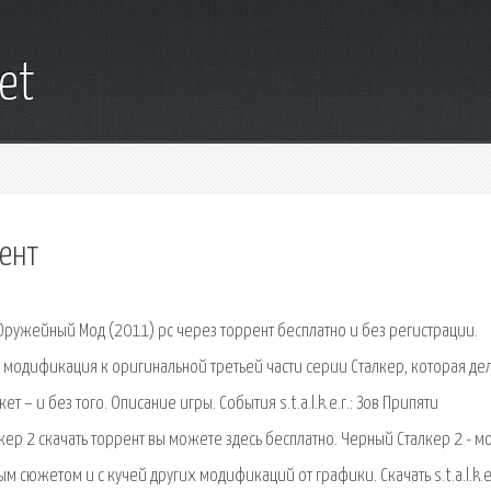
net
рент
и - Оружейный Мод (2011) pc через торрент бесплатно и без регистрации.
альная модификация к оригинальной третьей части серии Сталкер, которая де
– и без того. Описание игры. События s.t.a.l.k.e.r.: Зов Припяти
кер 2 скачать торрент вы можете здесь бесплатно. Черный Сталкер 2 - мо
 сюжетом и с кучей других модификаций от графики. Скачать s.t.a.l.k.e.