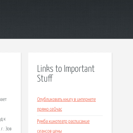
Links to Important
Stuff
лает
Опубликовать книгу в интернете
прямо сейчас
д к
Румба кинотеатр расписание
r.: Зов
сеансов цены