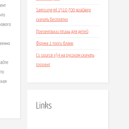
рент
Samsung ml 1510 700 драйвер
что
скачать бесплатно
рового
Презентации птицы для детей
Форма 1 торги бланк
твенно
Cs source v34 на русском скачать
сайте
торрент
что
ская
Links