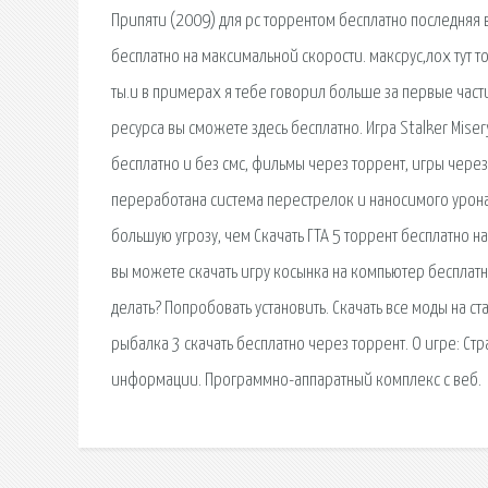
Припяти (2009) для pc торрентом бесплатно последняя в
бесплатно на максимальной скорости. максрус,лох тут т
ты.и в примерах я тебе говорил больше за первые части.
ресурса вы сможете здесь бесплатно. Игра Stalker Miser
бесплатно и без смс, фильмы через торрент, игры через
переработана система перестрелок и наносимого урона.
большую угрозу, чем Скачать ГТА 5 торрент бесплатно на
вы можете скачать игру косынка на компьютер бесплатно
делать? Попробовать установить. Скачать все моды на ст
рыбалка 3 скачать бесплатно через торрент. О игре: Ст
информации. Программно-аппаратный комплекс с веб.