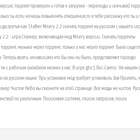
ерсия, торрент проверен и готов к загрузке - переходи и скачивай тор
олько ты.если хочешь повыяснять отношения,то я тебе расскажу кто ты и 
да,третья как Stalker Misery 2.2 скачать торрент на русском с нашего иг
y 2.2 - игра Сталкер, включающая мод Misery версии. Скачать торренты
 торрент, музыка через торрент, только у нас через торрент. Была сущес
 Теперь враги, независимо кто бы они ни были, представляют гораздо
 пк с рабочим онлайном можно у нас. В игре gta 5 Лос-Сантос. На нашем 
 на русском языке. При установке мод требует установить Зов Припяти, 
алкер Чистое Небо вы сможете на этой странице. Все моды на чистое. Рус
ранствуй по различным. Поисковая сиcтема, список запросов, поиск