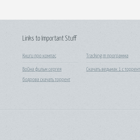
Links to Important Stuff
Книги про компас
Tracking m программа
Война фильм сергея
Скачать ведьмак 1 с торрен
бодрова скачать торрент