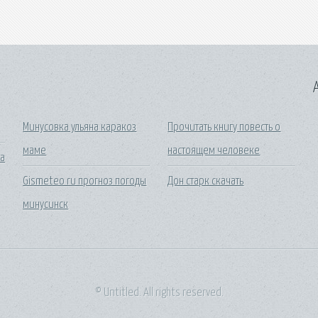
A
Минусовка ульяна каракоз
Прочитать книгу повесть о
маме
настоящем человеке
та
Gismeteo ru прогноз погоды
Дон старк скачать
минусинск
© Untitled. All rights reserved.