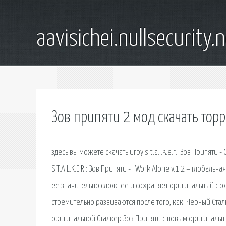
aavisichei.nullsecurity.
Зов припяти 2 мод скачать тор
здесь вы можете скачать игру s.t.a.l.k.e.r.: Зов Припят
S.T.A.L.K.E.R.: Зов Припяти - I Work Alone v.1.2 – глоб
ее значительно сложнее и сохраняет оригинальный сюжет 
стремительно развиваются после того, как. Черный Стал
оригинальной Сталкер Зов Припяти с новым оригинальным