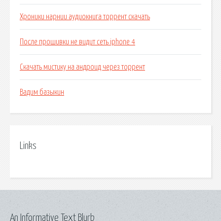
Хроники нарнии аудиокнига торрент скачать
После прошивки не видит сеть iphone 4
Скачать мистику на андроид через торрент
Вадим базыкин
Links
An Informative Text Blurb