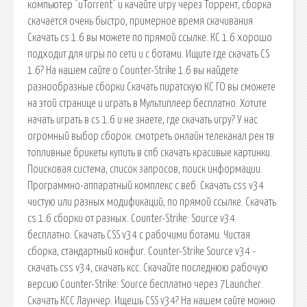
компьютер "uTorrent" и качайте игру через Торрент, сборка
скачается очень быстро, примерное время скачивания
Скачать cs 1.6 вы можете по прямой ссылке. КС 1.6 хорошо
подходит для игры по сети и с ботами. Ищите где скачать CS
1.6? На нашем сайте о Counter-Strike 1.6 вы найдете
разнообразные сборки Скачать пиратскую КС ГО вы сможете
на этой странице и играть в Мультиплеер бесплатно. Хотите
начать играть в cs 1.6 и не знаете, где скачать игру? У нас
огромный выбор сборок. смотреть онлайн телеканал рен тв
топливные брикеты купить в спб скачать красивые картинки.
Поисковая сиcтема, список запросов, поиск информации.
Программно-аппаратный комплекс с веб. Скачать css v34
чистую или разных модификаций, по прямой ссылке. Скачать
cs 1.6 сборки от разных. Counter-Strike: Source v34
бесплатно. Скачать CSS v34 с рабочими ботами. Чистая
сборка, стандартный конфиг. Counter-Strike Source v34 -
скачать css v34, скачать ксс. Скачайте последнюю рабочую
версию Counter-Strike: Source бесплатно через 7Launcher.
Скачать КСС Лаунчер. Ищешь CSS v34? На нашем сайте можно