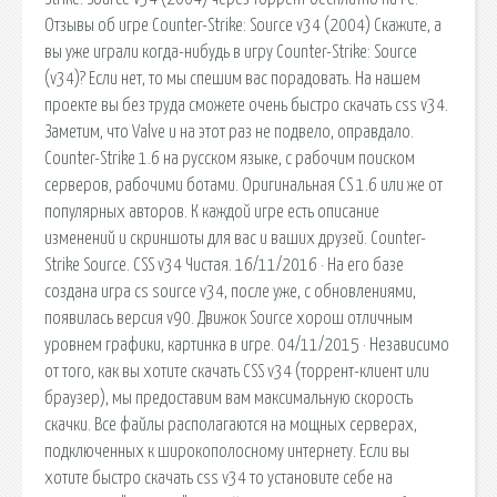
Отзывы об игре Counter-Strike: Source v34 (2004) Скажите, а
вы уже играли когда-нибудь в игру Counter-Strike: Source
(v34)? Если нет, то мы спешим вас порадовать. На нашем
проекте вы без труда сможете очень быстро скачать css v34.
Заметим, что Valve и на этот раз не подвело, оправдало.
Counter-Strike 1.6 на русском языке, с рабочим поиском
серверов, рабочими ботами. Оригинальная CS 1.6 или же от
популярных авторов. К каждой игре есть описание
изменений и скриншоты для вас и ваших друзей. Counter-
Strike Source. CSS v34 Чистая. 16/11/2016 · На его базе
создана игра cs source v34, после уже, с обновлениями,
появилась версия v90. Движок Source хорош отличным
уровнем графики, картинка в игре. 04/11/2015 · Независимо
от того, как вы хотите скачать CSS v34 (торрент-клиент или
браузер), мы предоставим вам максимальную скорость
скачки. Все файлы располагаются на мощных серверах,
подключенных к широкополосному интернету. Если вы
хотите быстро скачать css v34 то установите себе на