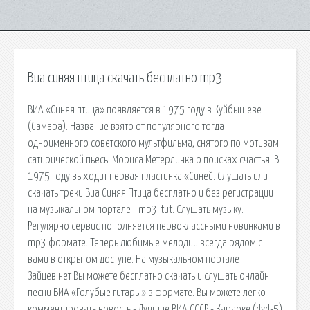
Виа синяя птица скачать бесплатно mp3
ВИА «Синяя птица» появляется в 1975 году в Куйбышеве
(Самара). Название взято от популярного тогда
одноименного советского мультфильма, снятого по мотивам
сатирической пьесы Мориса Метерлинка о поисках счастья. В
1975 году выходит первая пластинка «Синей. Слушать или
скачать треки Виа Синяя Птица бесплатно и без регистрации
на музыкальном портале - mp3-tut. Слушать музыку.
Регулярно сервис пополняется первоклассными новинками в
mp3 формате. Теперь любимые мелодии всегда рядом с
вами в открытом доступе. На музыкальном портале
Зайцев.нет Вы можете бесплатно скачать и слушать онлайн
песни ВИА «Голубые гитары» в формате. Вы можете легко
комментировать новость - Лучшие ВИА СССР - Караоке (dvd-5)