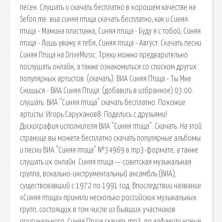
песен. Слушать и скачать бесплатно в хорошем качестве на
Sefon.me. виа.синяя птица cкачать бесплатно, как и Синяя
птица - Мамина пластинка, Синяя птица - Буду я с тобой, Синяя
птица - Лишь увижу я тебя, Синяя птица - Август. Скачать песни
Синяя Птица на DriveMusic. Треки можно предварительно
послушать онлайн, а также ознакомиться со списком других
популярных артистов. (скачать). ВИА Синяя Птица - Ты Мне
Снишься - ВИА Синяя Птица. (добавить в избранное) 03:00.
слушать. ВИА "Синяя птица" скачать бесплатно. Похожие
артисты: Игорь Саруханов8. Поделись с друзьями!
Дискография исполнителя ВИА "Синяя птица". Скачать. На этой
странице вы можете бесплатно скачать популярные альбомы
и песни ВИА "Синяя птица" №34969 в mp3-формате, а также
слушать их онлайн. Синяя птица — советская музыкальная
группа, вокально-инструментальный ансамбль (ВИА),
существовавший с 1972 по 1991 год. Впоследствии название
«Синяя птица» приняли несколько российских музыкальных
групп, состоящих в том числе из бывших участников
оригинального. Синяя Птица скачать mp3. по алфавиту новые