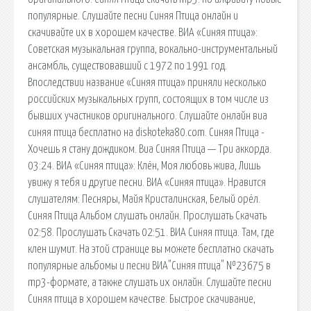
популярные. Слушайте песни Синяя Птица онлайн и
скачивайте их в хорошем качестве. ВИА «Синяя птица»:
Советская музыкальная группа, вокально-инструментальный
ансамбль, существовавший с 1972 по 1991 год.
Впоследствии название «Синяя птица» приняли несколько
российских музыкальных групп, состоящих в том числе из
бывших участников оригинального. Слушайте онлайн виа
синяя птица бесплатно на diskoteka80.com. Синяя Птица -
Хочешь я стану дождиком. Виа Синяя Птица — Три аккорда.
03:24. ВИА «Синяя птица»: Клён, Моя любовь жива, Лишь
увижу я тебя и другие песни. ВИА «Синяя птица». Нравится
слушателям: Песняры, Майя Кристалинская, Белый орёл.
Синяя Птица Альбом слушать онлайн. Прослушать Скачать
02:58. Прослушать Скачать 02:51. ВИА Синяя птица. Там, где
клен шумит. На этой странице вы можете бесплатно скачать
популярные альбомы и песни ВИА"Синяя птица" №23675 в
mp3-формате, а также слушать их онлайн. Слушайте песни
Синяя птица в хорошем качестве. Быстрое скачивание,