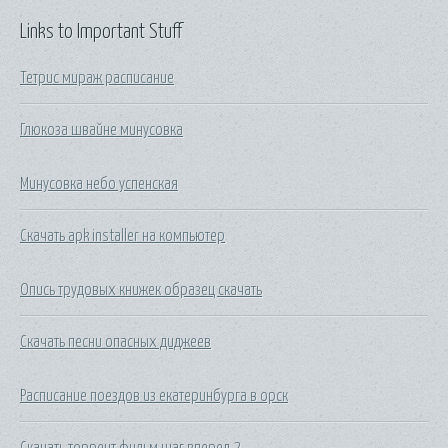
Links to Important Stuff
Тетрис мираж расписание
Глюкоза швайне минусовка
Минусовка небо успенская
Скачать apk installer на компьютер
Опись трудовых книжек образец скачать
Скачать песни опасных диджеев
Расписание поездов из екатеринбурга в орск
Скачать торрент фильм шаг вперед 2