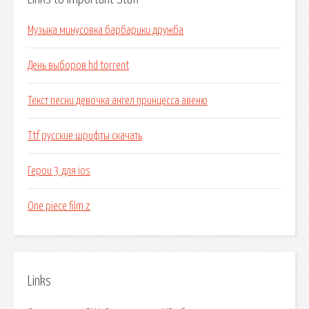
Музыка минусовка барбарики дружба
День выборов hd torrent
Текст песни девочка ангел принцесса авеню
Ttf русские шрифты скачать
Герои 3 для ios
One piece film z
Links