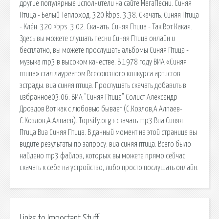
другие популярные исполнители на сайте МегаПесни. Синяя
Птица - Белый Теплоход. 320 kbps. 3:38. Скачать. Синяя Птица
- Клён. 320 kbps. 3:02. Скачать. Синяя Птица - Так Вот Какая.
Здесь вы можете слушать песни Синяя Птица онлайн и
бесплатно, вы можете прослушать альбомы Синяя Птица -
музыка mp3 в высоком качестве. В 1978 году ВИА «Синяя
птица» стал лауреатом Всесоюзного конкурса артистов
эстрады. виа синяя птица. Прослушать скачать добавить в
избранное03:06. ВИА "Синяя Птица" Солист Александр
Дроздов Вот как с любовью бывает (С.Козлов,А.Алпаев-
С.Козлов,А.Алпаев). Topsify.org › скачать mp3 Виа Синяя
Птица Виа Синяя Птица. В данный момент на этой странице вы
видите результаты по запросу: виа синяя птица. Всего было
найдено mp3 файлов, которых вы можете прямо сейчас
скачать к себе на устройство, либо просто послушать онлайн.
Links to Important Stuff