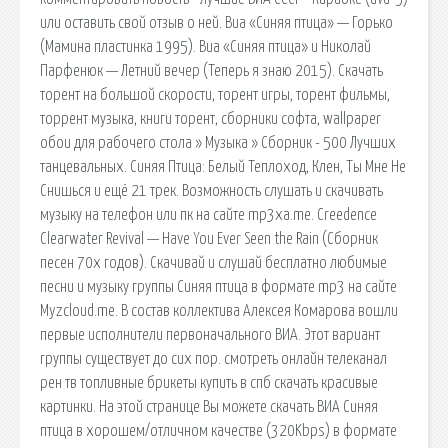
или оставить свой отзыв о ней. Виа «Синяя птица» — Горько
(Мамина пластинка 1995). Виа «Синяя птица» и Николай
Парфенюк — Летний вечер (Теперь я знаю 2015). Скачать
торент на большой скорости, торент игры, торент фильмы,
торрент музыка, книги торент, сборники софта, wallpaper
обои для рабочего стола » Музыка » Сборник - 500 Лучших
танцевальных. Синяя Птица: Белый Теплоход, Клен, Ты Мне Не
Снишься и ещё 21 трек. Возможность слушать и скачивать
музыку на телефон или пк на сайте mp3xa.me. Creedence
Clearwater Revival — Have You Ever Seen the Rain (Сборник
песен 70х годов). Скачивай и слушай бесплатно любимые
песни и музыку группы Синяя птица в формате mp3 на сайте
Myzcloud.me. В состав коллектива Алексея Комарова вошли
первые исполнители первоначального ВИА. Этот вариант
группы существует до сих пор. смотреть онлайн телеканал
рен тв топливные брикеты купить в спб скачать красивые
картинки. На этой странице Вы можете скачать ВИА Синяя
птица в хорошем/отличном качестве (320Kbps) в формате