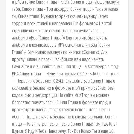
mp3, а также Синяя птица - Клён, Синяя птица - Лишь увижу я
тебя, Синяя птица - Три аккорда, Синяя птица - Так вот какая
ты, Синяя птица. Музыка торрент скачать музыку через
торрент всех стилей и направлений в форматох На этой
странице вы можете скачать или прослушать песни и
альбомы «Виа "Синяя Птица"» Для того чтобы скачать
альбомы и композиции в MP3 исполнителя «Виа "Синяя
Птица"», Вам нужно кликнуть по кнопке «Скачать». Для
прослушивания песен и альбомов вам надо нажать.
Слушайте и скачивайте виа синяя птица на Хотплеере в mp3.
ВИА Синяя птица — Нелетная погода 03:17. ВИА Синяя птица
— Первая любовь моя 02:41. Слушайте Виа Синяя Птица и
скачивайте бесплатно в формате mp3 прямо сейчас, без
кодов, смс и регистрации. На сайте MuzTron вы можете
бесплатно скачать песни Синяя Птица в формате mp3, и
просмотреть плейлист всех треков исполнителя. Песни
«Синяя Птица» скачать бесплатно и слушать онлайн. Синяя
птица — Клен Ретро песни, песни Синяя Птица: Там, Где Клен
Шумит, Я Иду К Тебе Навстречу, Так Вот Какая Ты и еще 10