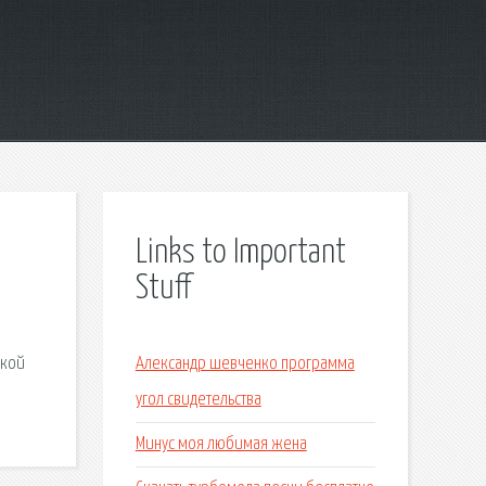
Links to Important
Stuff
ской
Александр шевченко программа
угол свидетельства
Минус моя любимая жена