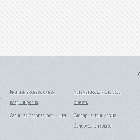
A
Книги алексеева олеся
Математика для 1 класса
владимировна
скачать
Лавинная безопасность книга
Словарь антонимов на
белорусском языке