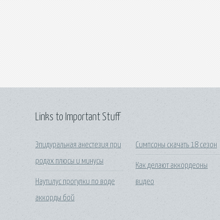
Links to Important Stuff
Эпидуральная анестезия при
Симпсоны скачать 18 сезон
родах плюсы и минусы
Как делают аккордеоны
Наутилус прогулки по воде
видео
аккорды бой