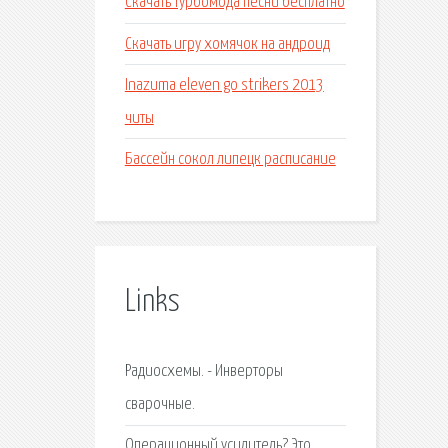
Скачать турбомода песни бесплатно
Скачать игру хомячок на андроид
Inazuma eleven go strikers 2013
читы
Бассейн сокол липецк расписание
Links
Радиосхемы. - Инверторы
сварочные.
Операционный усилитель? Это