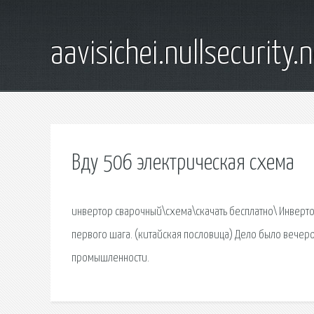
aavisichei.nullsecurity.
Вду 506 электрическая схема
инвертор сварочный\схема\скачать бесплатно\ Инвертор
первого шага. (китайская пословица) Дело было вечер
промышленности.