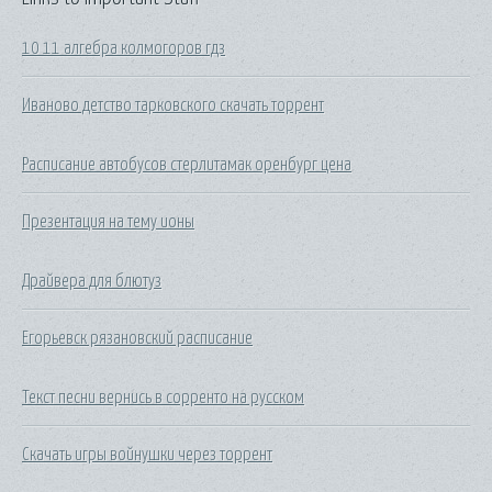
10 11 алгебра колмогоров гдз
Иваново детство тарковского скачать торрент
Расписание автобусов стерлитамак оренбург цена
Презентация на тему ионы
Драйвера для блютуз
Егорьевск рязановский расписание
Текст песни вернись в сорренто на русском
Скачать игры войнушки через торрент