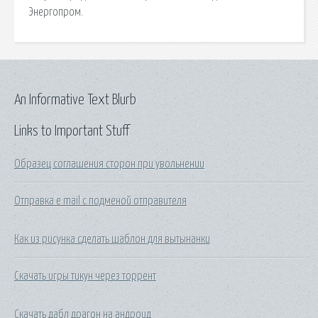
Энергопром.
An Informative Text Blurb
Links to Important Stuff
Образец соглашения сторон при увольнении
Отправка e mail с подменой отправителя
Как из рисунка сделать шаблон для вытынанки
Скачать игры тикун через торрент
Скачать дабл драгон на андроид