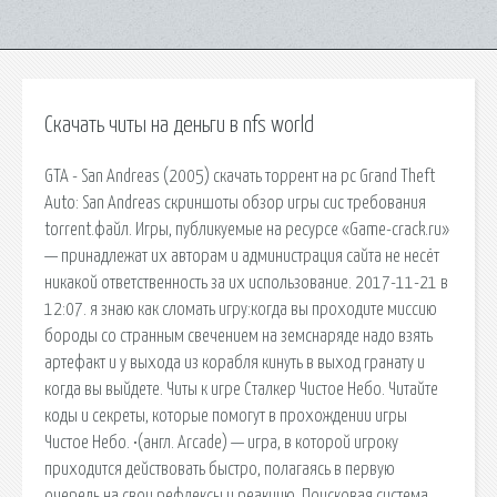
Скачать читы на деньги в nfs world
GTA - San Andreas (2005) скачать торрент на pc Grand Theft
Auto: San Andreas скриншоты обзор игры сис требования
torrent.файл. Игры, публикуемые на ресурсе «Game-crack.ru»
— принадлежат их авторам и администрация сайта не несёт
никакой ответственность за их использование. 2017-11-21 в
12:07. я знаю как сломать игру:когда вы проходите миссию
бороды со странным свечением на земснаряде надо взять
артефакт и у выхода из корабля кинуть в выход гранату и
когда вы выйдете. Читы к игре Сталкер Чистое Небо. Читайте
коды и секреты, которые помогут в прохождении игры
Чистое Небо. •(англ. Arcade) — игра, в которой игроку
приходится действовать быстро, полагаясь в первую
очередь на свои рефлексы и реакцию. Поисковая сиcтема,