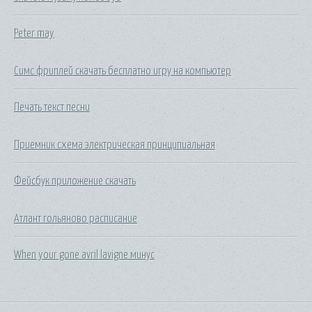
Peter may
Симс фриплей скачать бесплатно игру на компьютер
Печать текст песни
Приемник схема электрическая принципиальная
Фейсбук приложение скачать
Атлант гольяново расписание
When your gone avril lavigne минус