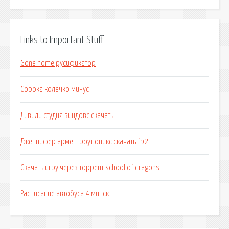
Links to Important Stuff
Gone home русификатор
Сорока колечко минус
Дивиди студия виндовс скачать
Дженнифер арментроут оникс скачать fb2
Скачать игру через торрент school of dragons
Расписание автобуса 4 минск