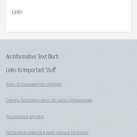
Links
An Informative Text Blurb
Links to Important Stuff
Ключ фотоконвертер стандарт
Скачать бесплатно книги тхт кира стрельникова
Расширение адгуард
Расписание сеансов в кино чарли в таганроге