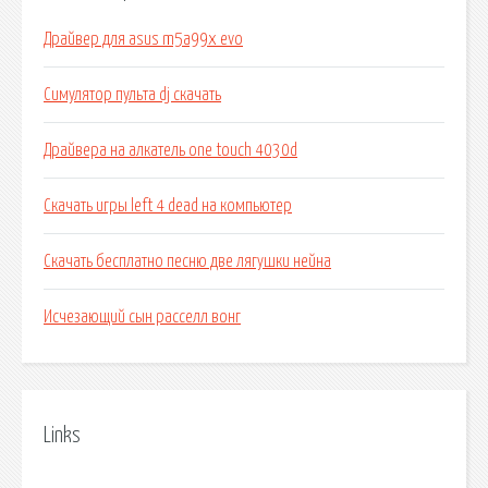
Драйвер для asus m5a99x evo
Симулятор пульта dj скачать
Драйвера на алкатель one touch 4030d
Скачать игры left 4 dead на компьютер
Скачать бесплатно песню две лягушки нейна
Исчезающий сын расселл вонг
Links