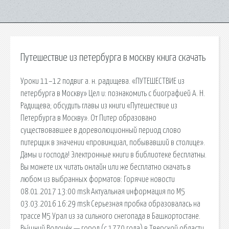
Путешествие из петербурга в москву книга скачать
Уроки 11–12 подвиг а. н. радищева. «ПУТЕШЕСТВИЕ из
петербурга в Москву» Цел и: познакомить с биографией А. Н.
Радищева; обсудить главы из книги «Путешествие из
Петербурга в Москву». От Питер образовано
существовавшее в дореволюционный период слово
питерщик в значении «провинциал, побывавший в столице».
Дамы и господа! Электронные книги в библиотеке бесплатны.
Вы можете их читать онлайн или же бесплатно скачать в
любом из выбранных форматов: Горячие новости
08.01.2017 13:00 msk Актуальная информация по М5
03.03.2016 16:29 msk Серьезная пробка образовалась на
трассе М5 Урал из за сильного снегопада в Башкортостане.
Вы́шний Волочёк — город (с 1770 года) в Тверской области