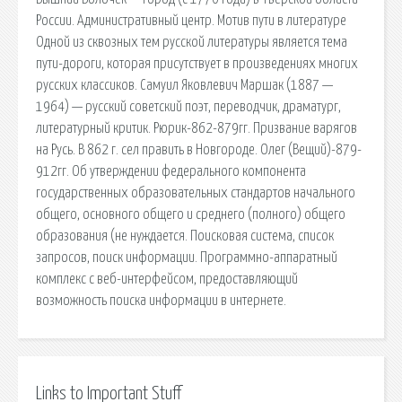
России. Административный центр. Мотив пути в литературе
Одной из сквозных тем русской литературы является тема
пути-дороги, которая присутствует в произведениях многих
русских классиков. Самуил Яковлевич Маршак (1887 —
1964) — русский советский поэт, переводчик, драматург,
литературный критик. Рюрик-862-879гг. Призвание варягов
на Русь. В 862 г. сел править в Новгороде. Олег (Вещий)-879-
912гг. Об утверждении федерального компонента
государственных образовательных стандартов начального
общего, основного общего и среднего (полного) общего
образования (не нуждается. Поисковая сиcтема, список
запросов, поиск информации. Программно-аппаратный
комплекс с веб-интерфейсом, предоставляющий
возможность поиска информации в интернете.
Links to Important Stuff