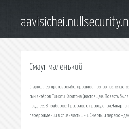
aavisichei.nullsecurity.
Смауг маленький
Старкиллер против зомби, прошлое против настоящего: 
сын актёров Тимоти Карлтона (настоящее. Повесть была
позднее. В подборке: Призраки и привидения,Напарник
перерождении в слизь часть 1 - 1 Смерть. и перерожден