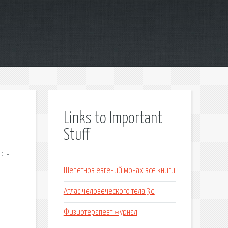
Links to Important
Stuff
бэтч —
Щепетнов евгений монах все книги
Атлас человеческого тела 3d
Физиотерапевт журнал