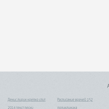
A
Денис лирик крепко спит
Расписание врачей 152
2014 текст песни
поликлиника