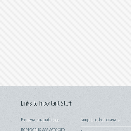
Links to Important Stuff
Распечатать шаблоны
Simple rocket скачать
портфолио для детского