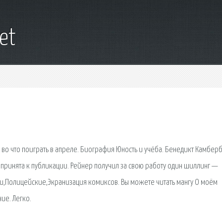
net
во что поиграть в апреле. Биография Юность и учёба. Бенедикт Камбер
 принята к публикации. Рейнер получил за свою работу один шиллинг —
и,Полицейские,Экранизация комиксов. Вы можете читать мангу О моём
ие. Легко.