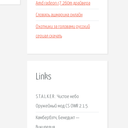
Amd radeon r7 260m драйвера
Словарь ашмарина онлайн
Охотники за головами русский
сериал скачать
Links
S.T.A.L.K.E.R.: Чистое небо
Оружейный мод CS OWR 2.1.5.
Камбербэтч, Бенедикт —
Википедия.