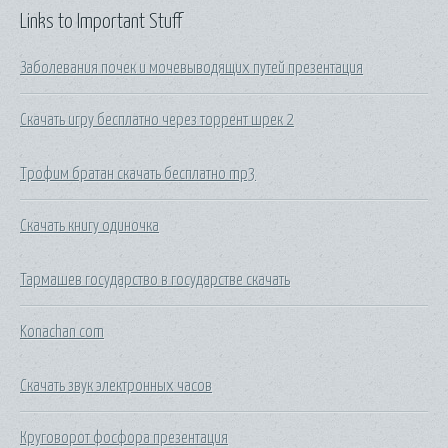
Links to Important Stuff
Заболевания почек и мочевыводящих путей презентация
Скачать игру бесплатно через торрент шрек 2
Трофим братан скачать бесплатно mp3
Скачать книгу одиночка
Тармашев государство в государстве скачать
Konachan com
Скачать звук электронных часов
Круговорот фосфора презентация