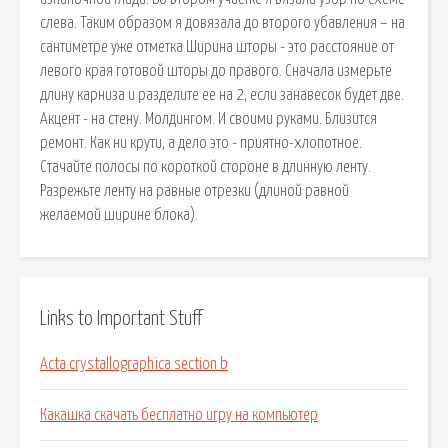
слева. Таким образом я довязала до второго убавления – на
сантиметре уже отметка Ширина шторы - это расстояние от
левого края готовой шторы до правого. Сначала измерьте
длину карниза и разделите ее на 2, если занавесок будет две.
Акцент - на стену. Молдингом. И своими руками. Близится
ремонт. Как ни крути, а дело это - приятно-хлопотное.
Стачайте полосы по короткой стороне в длинную ленту.
Разрежьте ленту на равные отрезки (длиной равной
желаемой ширине блока).
Links to Important Stuff
Acta crystallographica section b
Какашка скачать бесплатно игру на компьютер