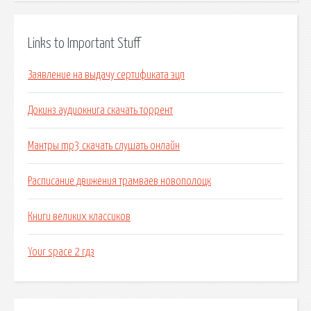
Links to Important Stuff
Заявление на выдачу сертификата эцп
Докинз аудиокнига скачать торрент
Мантры mp3 скачать слушать онлайн
Расписание движения трамваев новополоцк
Книги великих классиков
Your space 2 гдз