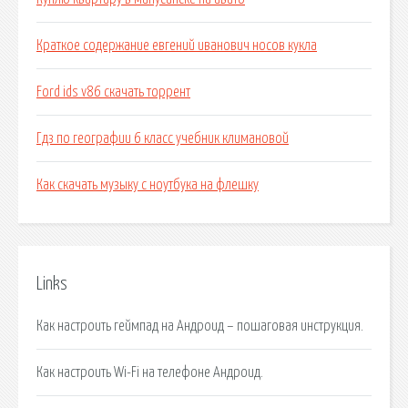
Краткое содержание евгений иванович носов кукла
Ford ids v86 скачать торрент
Гдз по географии 6 класс учебник климановой
Как скачать музыку с ноутбука на флешку
Links
Как настроить геймпад на Андроид – пошаговая инструкция.
Как настроить Wi-Fi на телефоне Андроид.