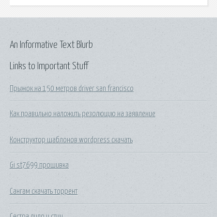
An Informative Text Blurb
Links to Important Stuff
Прыжок на 150 метров driver san francisco
Как правильно наложить резолюцию на заявление
Конструктор шаблонов wordpress скачать
Gi st7699 прошивка
Сангам скачать торрент
Сестра лило и стич