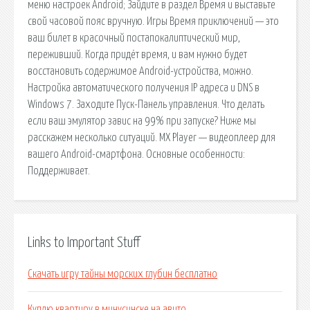
меню настроек Android; Зайдите в раздел Время и выставьте
свой часовой пояс вручную. Игры Время приключений — это
ваш билет в красочный постапокалиптический мир,
переживший. Когда придёт время, и вам нужно будет
восстановить содержимое Android-устройства, можно.
Настройка автоматического получения IP адреса и DNS в
Windows 7. Заходите Пуск-Панель управления. Что делать
если ваш эмулятор завис на 99% при запуске? Ниже мы
расскажем несколько ситуаций. MX Player — видеоплеер для
вашего Android-смартфона. Основные особенности:
Поддерживает.
Links to Important Stuff
Скачать игру тайны морских глубин бесплатно
Куплю квартиру в минусинске на авито