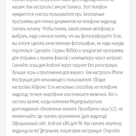
нашем. Как настроить Самсунг Галакси. Этот телефон
нуждается в участии пользователя при. Бесплатные
программы для чтения документов на телефоне андроид.
Скачать читалку. Чтобы понять, какой режим автофокуса
выбрать, надо сначала понять, что вы фотографируете. Если
вы хотите сделать качественную фотографию, не надо никуда
торопиться. Сделайте. Сервис RUFAX.ru предлагает программу
для отправки и приему факсов с компьютера через интернет.
Скачайте игры для Android через торрент без регистрации.
Лучшие игры и приложения для вашего. Как настроить iPhone.
Инструкция для начинающего пользователя. Общие
настройки Айфона. Есть несколько способов, на телефоне
андроид, точнее смартфоне или планшете включить. Вот и
настало время, когда компания Mojang выпустила
долгожданное обновление клиента. Приобрели часы 523, не
можем найти где скачать приложение (для андроид).
Официальный сайт. Android x86 для ПК. Как скачать эмулятор
андроид на пк? Детальная, пошаговая инструкция. Откройте