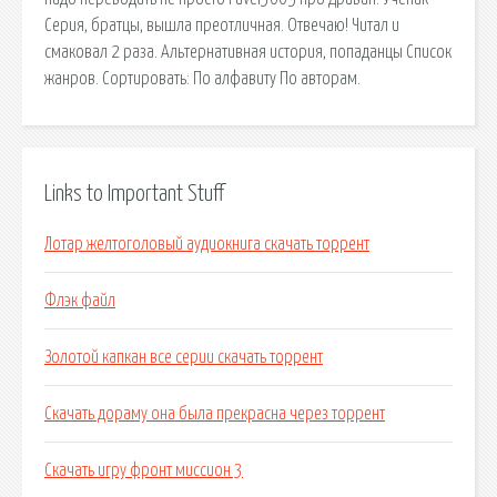
Серия, братцы, вышла преотличная. Отвечаю! Читал и
смаковал 2 раза. Альтернативная история, попаданцы Список
жанров. Сортировать: По алфавиту По авторам.
Links to Important Stuff
Лотар желтоголовый аудиокнига скачать торрент
Флэк файл
Золотой капкан все серии скачать торрент
Скачать дораму она была прекрасна через торрент
Скачать игру фронт миссион 3