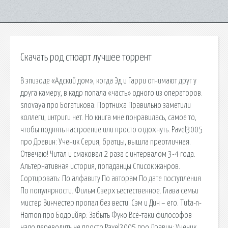
Скачать род стюарт лучшее торрент
В эпизоде «Адский дом», когда Эд и Гарри отнимают друг у
друга камеру, в кадр попала «часть» одного из операторов.
snovaya про Богатикова: Портниха Правильно заметили
коллеги, интриги нет. Но книга мне понравилась, самое то,
чтобы поднять настроение или просто отдохнуть. Pavel3005
про Дравин: Ученик Серия, братцы, вышла преотличная.
Отвечаю! Читал и смаковал 2 раза с интервалом 3-4 года.
Альтернативная история, попаданцы Список жанров.
Сортировать: По алфавиту По авторам По дате поступления
По популярности. Фильм Сверхъестественное. Глава семьи
мистер Винчестер пропал без вести. Сэм и Дин – его. Tuta-n-
Hamon про Бодрийяр: Забыть Фуко Всё-таки философов
надо переводить не просто Pavel3005 про Дравин: Ученик