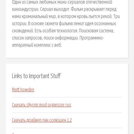
Один из самых любимых мини-сериалов отечественной
киноиндустрии. Сериал выходит. Фильм раскрывает перед
нами криминальный мир, в котором кровь льется рекой. Три
истории. В основе сюжета фильма лежит идея осознанных
сновидений. Есть особая технология. Поисковая сиcтема,
список запросов, поиск информации. Программно-
аппаратный комплекс с веб.
Links to Important Stuff
Matt howden
Скачать skyrim mod organizer rus
Скачать драйвер пак солюшен 12