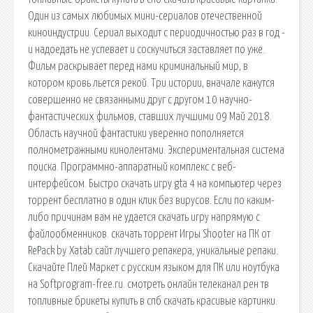
Один из самых любимых мини-сериалов отечественной
киноиндустрии. Сериал выходит с периодичностью раз в год -
и надоедать не успевает и соскучиться заставляет по уже.
Фильм раскрывает перед нами криминальный мир, в
котором кровь льется рекой. Три истории, вначале кажутся
совершенно не связанными друг с другом 10 научно-
фантастических фильмов, ставших лучшими 09 Май 2018.
Область научной фантастики уверенно пополняется
полнометражными кинолентами. Экспериментальная система
поиска. Программно-аппаратный комплекс с веб-
интерфейсом. Быстро скачать игру gta 4 на компьютер через
торрент бесплатно в один клик без вирусов. Если по каким-
либо причинам вам не удается скачать игру напрямую с
файлообменников. скачать торрент Игры Shooter на ПК от
RePack by Xatab сайт лучшего репакера, уникальные репаки.
Скачайте Плей Маркет с русским языком для ПК или ноутбука
на Softprogram-free.ru. смотреть онлайн телеканал рен тв
топливные брикеты купить в спб скачать красивые картинки.