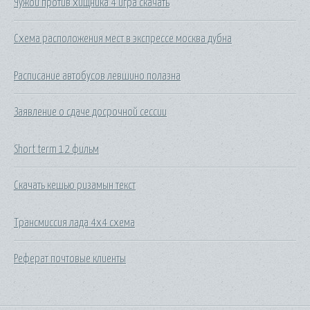
Чужой против хищника 4 игра скачать
Схема расположения мест в экспрессе москва дубна
Расписание автобусов левшино полазна
Заявление о сдаче досрочной сессии
Short term 12 фильм
Скачать кешью ризамын текст
Трансмиссия лада 4х4 схема
Реферат почтовые клиенты