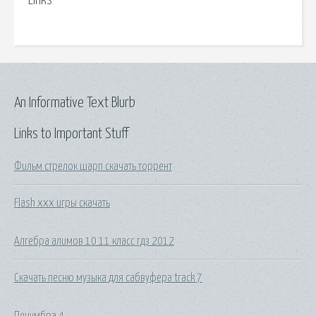
Links
An Informative Text Blurb
Links to Important Stuff
Фильм стрелок шарп скачать торрент
Flash xxx игры скачать
Алгебра алимов 10 11 класс гдз 2012
Скачать песню музыка для сабвуфера track 7
Пенумбра 4