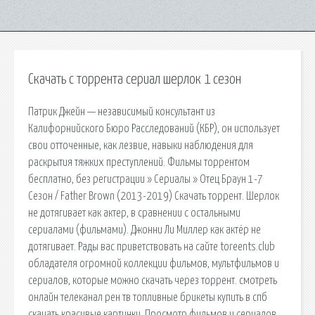
Скачать с торрента сериал шерлок 1 сезон
Патрик Джейн — независимый консультант из
Калифорнийского Бюро Расследований (КБР), он использует
свои отточенные, как лезвие, навыки наблюдения для
раскрытия тяжких преступлений. Фильмы торрентом
бесплатно, без регистрации » Сериалы » Отец Браун 1-7
Сезон / Father Brown (2013-2019) Скачать торрент. Шерлок
не дотягивает как актер, в сравнении с остальными
сериалами (фильмами). Джонни Ли Миллер как актёр не
дотягивает. Рады вас приветствовать на сайте toreents.club
обладателя огромной коллекции фильмов, мультфильмов и
сериалов, которые можно скачать через торрент. смотреть
онлайн телеканал рен тв топливные брикеты купить в спб
скачать красивые картинки. Просмотр фильмов и сериалов