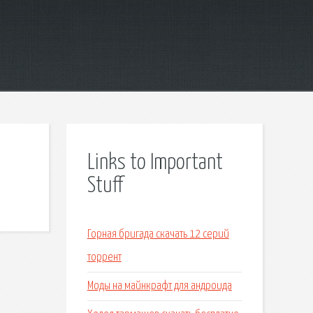
Links to Important
Stuff
Горная бригада скачать 12 серий
торрент
Моды на майнкрафт для андроида