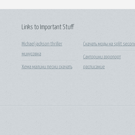
Links to Important Stuff
Michael jackson thriller
Скачать моды на split secon
минусовка
Санторини аэропорт
Хема малини песни скачать
расписание