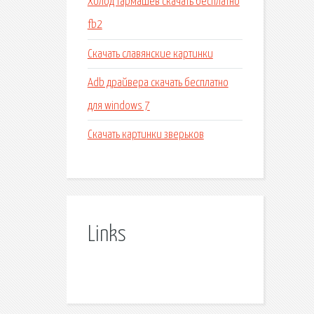
Холод тармашев скачать бесплатно
fb2
Скачать славянские картинки
Adb драйвера скачать бесплатно
для windows 7
Скачать картинки зверьков
Links