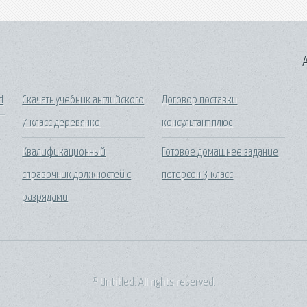
A
d
Скачать учебник английского
Договор поставки
7 класс деревянко
консультант плюс
Квалификационный
Готовое домашнее задание
справочник должностей с
петерсон 3 класс
разрядами
© Untitled. All rights reserved.