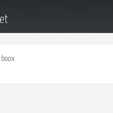
net
 boox