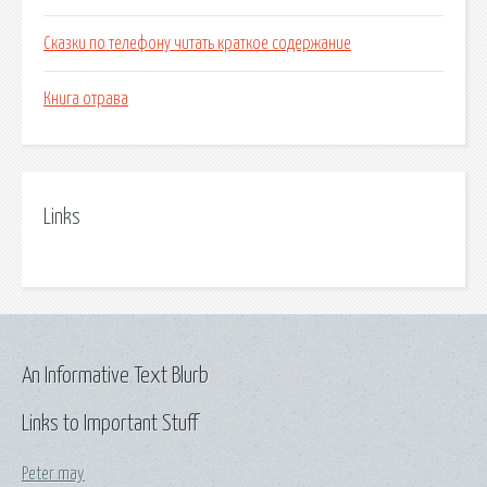
Сказки по телефону читать краткое содержание
Книга отрава
Links
An Informative Text Blurb
Links to Important Stuff
Peter may