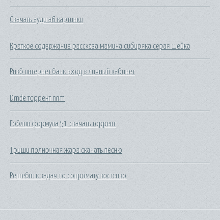
Скачать ауди а6 картинки
Краткое содержание рассказа мамина сибиряка серая шейка
Рнкб интернет банк вход в личный кабинет
Dmde торрент nnm
Гоблин формула 51 скачать торрент
Триши полночная жара скачать песню
Решебник задач по сопромату костенко