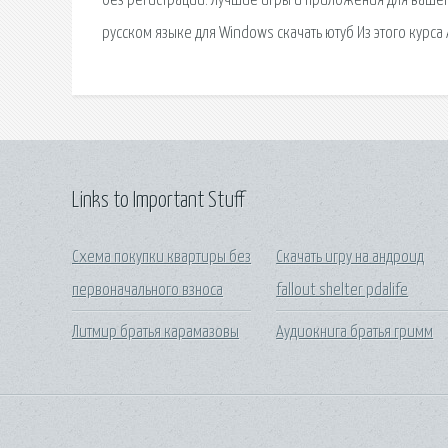
без регистрации. Лучшие игры и приложения для вашег
русском языке для Windows скачать ютуб Из этого курса
Links to Important Stuff
Схема покупки квартиры без
Скачать игру на андроид
первоначального взноса
fallout shelter pdalife
Литмир братья карамазовы
Аудиокнига братья гримм