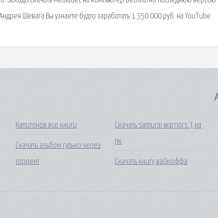
о. Заходи скачать MediaGet на компьютер бесплатно последнюю версию 
 Андрея Шевага Вы узнаете будто заработать 1 350 000 руб. на YouTube.
A
Капитонов все книги
Скачать samurai warriors 3 на
пк
Скачать альбом гулько через
торрент
Скачать книгу вайкоффа