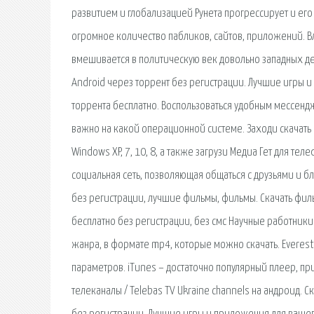
развитием и глобализацией Рунета прогрессирует и его
огромное количество пабликов, сайтов, приложений. В
вмешивается в политическую век довольно западных де
Android через торрент без регистрации. Лучшие игры 
торрента бесплатно. Воспользоваться удобным мессенд
важно на какой операционной системе. Заходи скачать
Windows XP, 7, 10, 8, а также загрузи Медиа Гет для т
социальная сеть, позволяющая общаться с друзьями и б
без регистрации, лучшие фильмы, фильмы. Скачать филь
бесплатно без регистрации, без смс Научные работник
жанра, в формате mp4, которые можно скачать. Everest
параметров. iTunes – достаточно популярный плеер, п
телеканалы / Telebas TV Ukraine channels на андроид. 