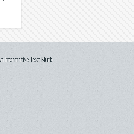
на
n Informative Text Blurb