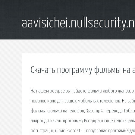
aavisichei.nullsecurity.
Скачать программу фильмы на 
На нашем ресурсе вы найдете фильмы любого жанра, в 
новинки кино для ваших мобильных телефонов. На сайт
фильмы, фильмы на телефон, 3gp, mp4, переводы Гоблина
андроид. Скачать программу Все украинские телеканалы 
регистрации и смс. Everest — популярная программа д