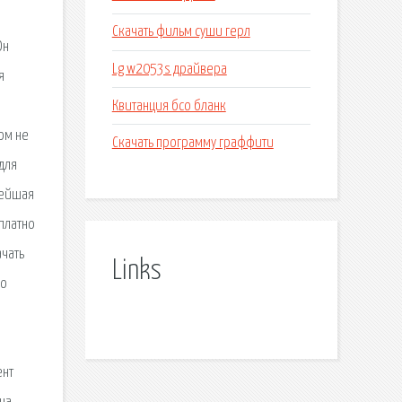
Скачать фильм суши герл
Он
Lg w2053s драйвера
я
Квитанция бсо бланк
ом не
Скачать программу граффити
для
нейшая
платно
ачать
Links
го
ент