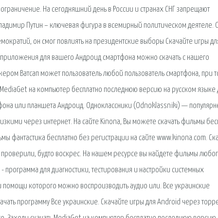
 ограничение. На сегодняшний день в России и странах СНГ запрещают
ладимир Путин – ключевая фигура в всемирный политическом деятеле. 
мократий, он смог повлиять на президентские выборы Скачайте игры дл
и приложения для вашего Андроид смартфона можно скачать с нашего
жером Ватсап может пользователь любой пользователь смартфона, при т
 MediaGet на компьютер бесплатно последнюю версию на русском языке 
елефона или планшета Андроид. Одноклассники (Odnoklassniki) — популяр
лизкими через интернет. На сайте Kinona, Вы можете скачать фильмы бес
мы фантастика бесплатно без регистрации на сайте www.kinona.com. Ск
и проверили, будто воскрес. На нашем ресурсе вы найдете фильмы любо
 - программа для диагностики, тестирования и настройки системных
ри помощи которого можно воспроизводить аудио или. Все украинские
Скачать программу Все украинские. Скачайте игры для Android через торр