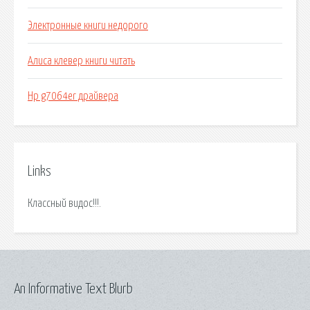
Электронные книги недорого
Алиса клевер книги читать
Hp g7064er драйвера
Links
Классный видос!!!.
An Informative Text Blurb