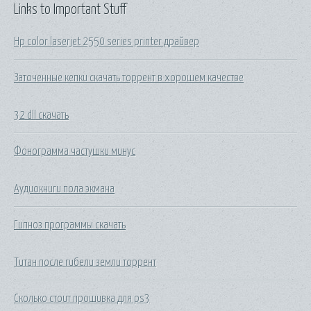
Links to Important Stuff
Hp color laserjet 2550 series printer драйвер
Заточенные кепки скачать торрент в хорошем качестве
32 dll скачать
Фонограмма частушки минус
Аудиокниги пола экмана
Гипноз программы скачать
Титан после гибели земли торрент
Сколько стоит прошивка для ps3