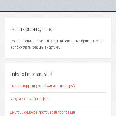
Скачать фильм суши герл
смотреть онлайн телеканал рен тв топливные брикеты купить
в спб скачать красивые картинки.
Links to Important Stuff
Скачать торрент god of war ascension ps3
Мод на скин майнкрафт
Дмитрий смирнов протоиерей проповеди