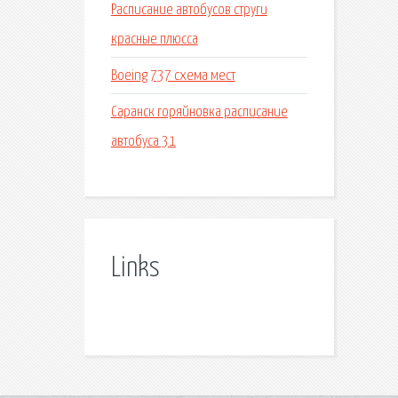
Расписание автобусов струги
красные плюсса
Boeing 737 схема мест
Саранск горяйновка расписание
автобуса 31
Links