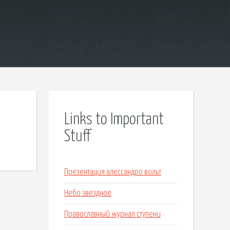
Links to Important
Stuff
Презентация алессандро вольт
Небо звездное
Православный журнал ступени