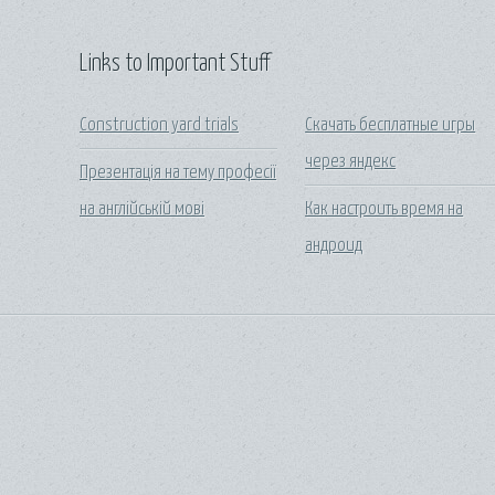
Links to Important Stuff
Construction yard trials
Скачать бесплатные игры
через яндекс
Презентація на тему професії
на англійській мові
Как настроить время на
андроид