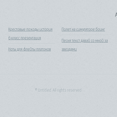
A
Крестовые походы история
Полет на симуляторе боинг
6 класс презентация
Песня текст давай со мной за
Ноты для флейты платонов
звездами
© Untitled. All rights reserved.