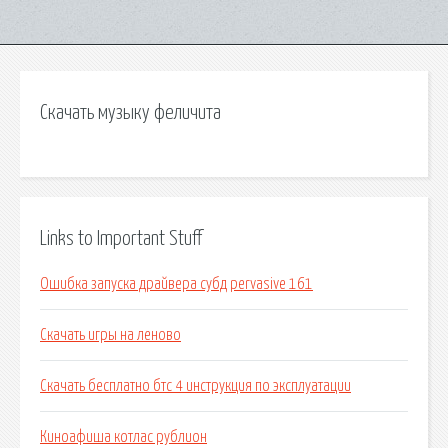
Скачать музыку феличита
Links to Important Stuff
Ошибка запуска драйвера субд pervasive 161
Скачать игры на леново
Скачать бесплатно бтс 4 инструкция по эксплуатации
Киноафиша котлас рублион