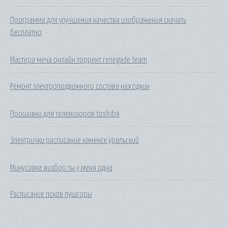
Программа для улучшения качества изображения скачать
бесплатно
Мастера меча онлайн торрент renegade team
Ремонт электроподвижного состава находкин
Прошивки для телевизоров toshiba
Электрички расписание каменск уральский
Минусовка визбор ты у меня одна
Расписание псков пушгоры