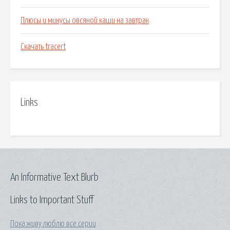
Плюсы и минусы овсяной каши на завтрак
Скачать tracert
Links
An Informative Text Blurb
Links to Important Stuff
Пока живу люблю все серии