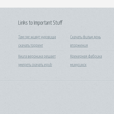
Links to Important Stuff
Там где живут чудовища
Скачать фильм день
скачать торрент
вторжения
Книга вероника решает
Крекерная фабрика
умереть скачать epub
минусинск