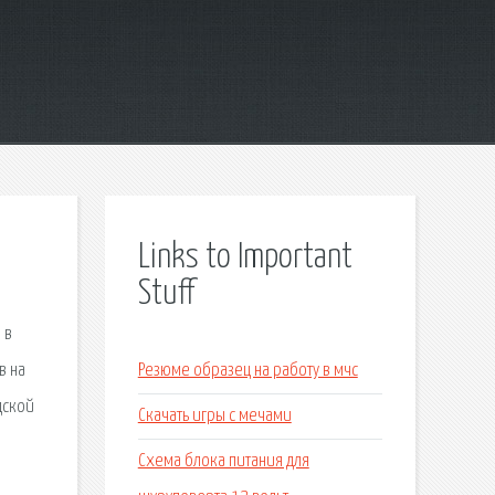
Links to Important
Stuff
 в
в на
Резюме образец на работу в мчс
дской
Скачать игры с мечами
Схема блока питания для