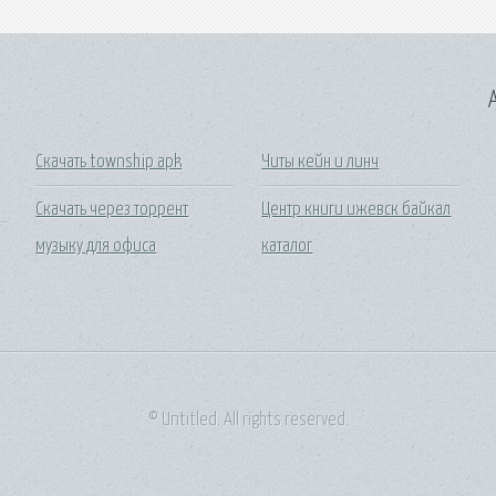
A
Скачать township apk
Читы кейн и линч
Скачать через торрент
Центр книги ижевск байкал
музыку для офиса
каталог
© Untitled. All rights reserved.