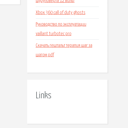
шуруповерта 12 вольт
Xbox 360 call of duty ghosts
Руководство по эксплуатации
vaillant turbotec pro
Скачать гештальт терапия шаг за
шагом pdf
Links