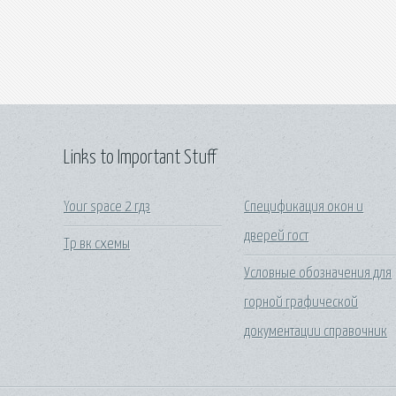
Links to Important Stuff
Your space 2 гдз
Спецификация окон и
дверей гост
Тр вк схемы
Условные обозначения для
горной графической
документации справочник