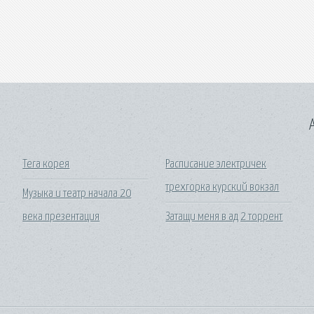
A
Tera корея
Расписание электричек
трехгорка курский вокзал
Музыка и театр начала 20
века презентация
Затащи меня в ад 2 торрент