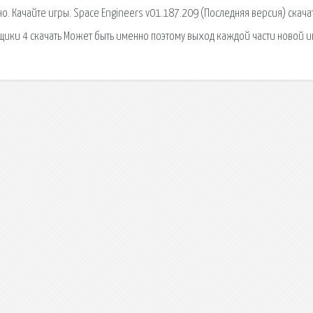
о. Качайте игры. Space Engineers v01.187.209 (Последняя версия) скача
щики 4 скачать Может быть именно поэтому выход каждой части новой и