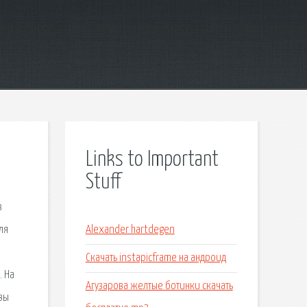
Links to Important
Stuff
з
ля
Alexander hartdegen
Скачать instapicframe на андроид
. На
Агузарова желтые ботинки скачать
 вы