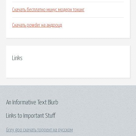
Скачать бесплатно минус модерн токинг
Скачать powder на андроид
Links
An Informative Text Blurb
Links to Important Stuff
Grey goo скачать торрент на русском