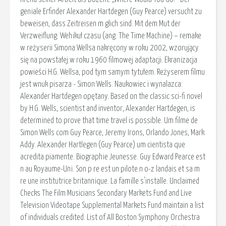
geniale Erfinder Alexander Hartdegen (Guy Pearce) versucht zu
beweisen, dass Zeitreisen m glich sind. Mit dem Mut der
Verzweiflung. Wehikuł czasu (ang. The Time Machine) – remake
w reżyserii Simona Wellsa nakręcony w roku 2002, wzorujący
się na powstałej w roku 1960 filmowej adaptacji. Ekranizacja
powieści H.G. Wellsa, pod tym samym tytułem. Reżyserem filmu
jest wnuk pisarza - Simon Wells. Naukowiec i wynalazca:
Alexander Hartdegen opętany. Based on the classic sci-fi novel
by H.G. Wells, scientist and inventor, Alexander Hartdegen, is
determined to prove that time travel is possible. Um filme de
Simon Wells com Guy Pearce, Jeremy Irons, Orlando Jones, Mark
Addy. Alexander Hartlegen (Guy Pearce) um cientista que
acredita piamente. Biographie Jeunesse. Guy Edward Pearce est
n au Royaume-Uni. Son p re est un pilote n o-z landais et sa m
re une institutrice britannique. La famille s'installe. Unclaimed
Checks The Film Musicians Secondary Markets Fund and Live
Television Videotape Supplemental Markets Fund maintain a list
of individuals credited. List of All Boston Symphony Orchestra