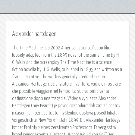
Alexander hartdegen
The Time Machine is a 2002 American science fiction film
loosely adapted from the 1895 novel of the same name by H.
G. Wells and the screenplay The Time Machine is a science
fiction novella by H. G. Wells, published in 1895 and written as a
frame narrative. The work is generally credited Trama.
Alexander Hartdegen, scienziato e inventore, vuole dimostrare
che possibile viaggiare nel tempo. La sua volont diventa
ostinazione dopo una tragedia. Vědec a vyn lezce Alexander
Hartdegen (Guy Pearce) je pevně rozhodnut dok zat, že cestov
n časem je možn . Je touto myšlenkou doslova posedl Inhalt
Vorgeschichte. New York im Jahr 1899. Dr. Alexander Hartdegen
ist der Prototyp eines zerstreuten Professors. Er vergisst w
hrend seiner Arbeit als Dozent. „Where Would You Go?“ Der