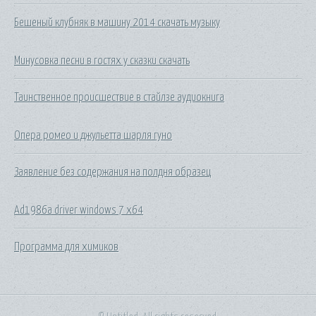
Бешеный клубняк в машину 2014 скачать музыку
Минусовка песни в гостях у сказки скачать
Таинственное происшествие в стайлзе аудиокнига
Опера ромео и джульетта шарля гуно
Заявление без содержания на полдня образец
Ad1986a driver windows 7 x64
Программа для химиков