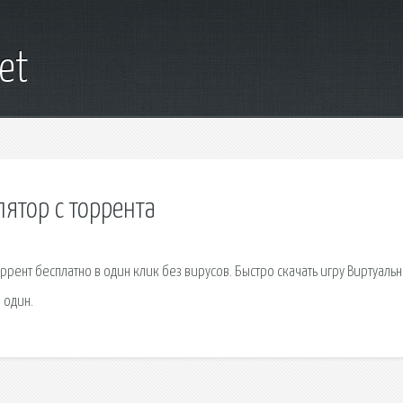
net
ятор с торрента
ррент бесплатно в один клик без вирусов. Быстро скачать игру Виртуаль
 один.