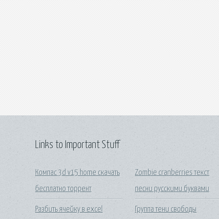
Links to Important Stuff
Компас 3d v15 home скачать
Zombie cranberries текст
бесплатно торрент
песни русскими буквами
Разбить ячейку в excel
Группа тени свободы