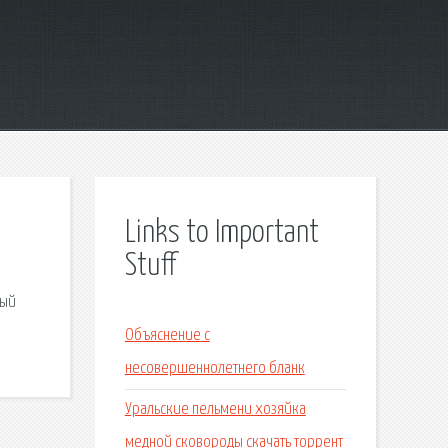
Links to Important
Stuff
ный
Объяснение с
несовершеннолетнего бланк
Уральские пельмени хозяйка
медной сковороды скачать торрент