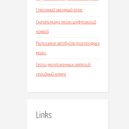
Старинный звездный атлас
Скачать минус песни шуфутинский
конвой
Расписание автобусов пригородных
миасс
Герои уничтоженных империй
серийный номер
Links