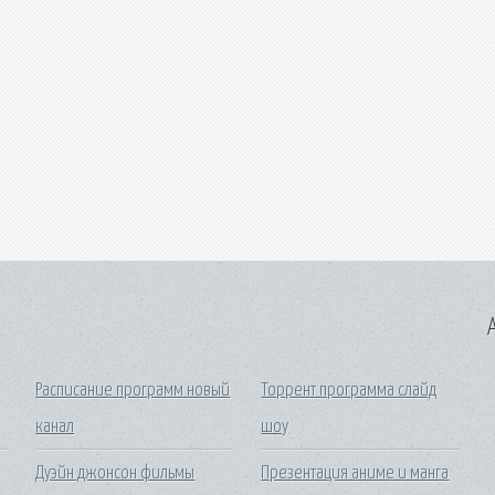
A
Расписание программ новый
Торрент программа слайд
канал
шоу
Дуэйн джонсон фильмы
Презентация аниме и манга