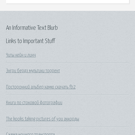
An Informative Text Blurb
Links to Important Stuff
Читы кейн и линч
Энгри бердз мультики торрент
Посторонний альбер камю скачать fb2
Книги по стоковой фотографии
The kooks taking pictures of you аккорды
Схема ночного транспорта