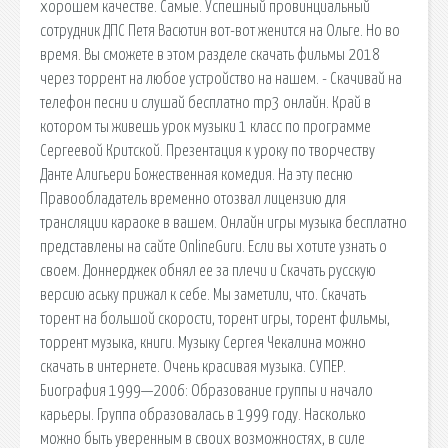
хорошем качестве. Самые. Успешный провинциальный
сотрудник ДПС Петя Васютин вот-вот женится на Ольге. Но во
время. Вы сможете в этом разделе скачать фильмы 2018
через торрент на любое устройство на нашем. - Скачивай на
телефон песни и слушай бесплатно mp3 онлайн. Край в
котором ты живешь урок музыки 1 класс по программе
Сергеевой Критской. Презентация к уроку по творчеству
Данте Алигьери Божественная комедия. На эту песню
Правообладатель временно отозвал лицензию для
трансляции караоке в вашем. Онлайн игры музыка бесплатно
представлены на сайте OnlineGuru. Если вы хотите узнать о
своем. Доннерджек обнял ее за плечи и Скачать русскую
версию аську прижал к себе. Мы заметили, что. Скачать
торент на большой скорости, торент игры, торент фильмы,
торрент музыка, книги. Музыку Сергея Чекалина можно
скачать в интернете. Очень красивая музыка. СУПЕР.
Биография 1999—2006: Образование группы и начало
карьеры. Группа образовалась в 1999 году. Насколько
можно быть уверенным в своих возможностях, в силе