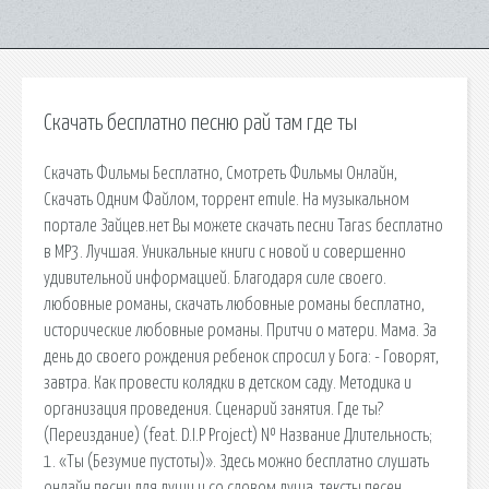
Скачать бесплатно песню рай там где ты
Скачать Фильмы Бесплатно, Смотреть Фильмы Онлайн,
Скачать Одним Файлом, торрент emule. На музыкальном
портале Зайцев.нет Вы можете скачать песни Taras бесплатно
в MP3. Лучшая. Уникальные книги с новой и совершенно
удивительной информацией. Благодаря силе своего.
любовные романы, скачать любовные романы бесплатно,
исторические любовные романы. Притчи о матери. Мама. За
день до своего рождения ребенок спросил у Бога: - Говорят,
завтра. Как провести колядки в детском саду. Методика и
организация проведения. Сценарий занятия. Где ты?
(Переиздание) (feat. D.I.P Project) № Название Длительность;
1. «Ты (Безумие пустоты)». Здесь можно бесплатно слушать
онлайн песни для души и со словом душа, тексты песен,