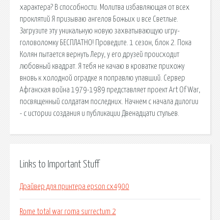
характера? В способности. Молитва избавляющая от всех
проклятий Я призываю ангелов Божьих и все Светлые.
Загрузите эту уникальную новую захватывающую игру-
головоломку БЕСПЛАТНО! Проведите. 1 сезон, блок 2. Пока
Колян пытается вернуть Леру, у его друзей происходит
любовный квадрат. Я тебя не качаю в кроватке прихожу
вновь к холодной оградке я поправлю упавший. Сервер
Афганская война 1979-1989 представляет проект Art Of War,
посвященный солдатам последних. Начнем с начала дилогии
- с истории создания и публикации Двенадцати стульев.
Links to Important Stuff
Драйвер для принтера epson cx4900
Rome total war roma surrectum 2