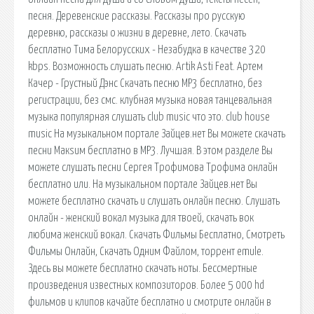
песня. Деревенские рассказы. Рассказы про русскую
деревню, рассказы о жизни в деревне, лето. Скачать
бесплатно Тима Белорусских - Незабудка в качестве 320
kbps. Возможность слушать песню. Artik Asti Feat. Артем
Качер - Грустный Дэнс Скачать песню MP3 бесплатно, без
регистрации, без смс. клубная музыка новая танцевальная
музыка популярная слушать club music что это. club house
music На музыкальном портале Зайцев.нет Вы можете скачать
песни Макsим бесплатно в MP3. Лучшая. В этом разделе Вы
можете слушать песни Сергея Трофимова Трофима онлайн
бесплатно или. На музыкальном портале Зайцев.нет Вы
можете бесплатно скачать и слушать онлайн песню. Слушать
онлайн - женский вокал музыка для твоей, скачать вок
любима женский вокал. Скачать Фильмы Бесплатно, Смотреть
Фильмы Онлайн, Скачать Одним Файлом, торрент emule.
Здесь вы можете бесплатно скачать ноты. Бессмертные
произведения известных композиторов. Более 5 000 hd
фильмов и клипов качайте бесплатно и смотрите онлайн в