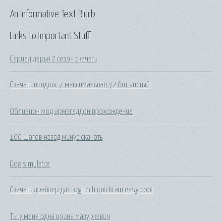
An Informative Text Blurb
Links to Important Stuff
Сериал дарья 2 сезон скачать
Скачать виндовс 7 максимальная 32 бит чистый
Обливион мод армагеддон прохождение
100 шагов назад минус скачать
Dog simulator
Скачать драйвер для logitech quickcam easy cool
Ты у меня одна ирина мазуркевич