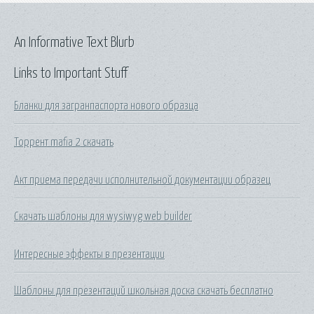
An Informative Text Blurb
Links to Important Stuff
Бланки для загранпаспорта нового образца
Торрент mafia 2 скачать
Акт приема передачи исполнительной документации образец
Скачать шаблоны для wysiwyg web builder
Интересные эффекты в презентации
Шаблоны для презентаций школьная доска скачать бесплатно