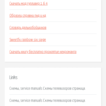
Скачать мод гулливер 1 6 4
Образец справки пнд и нд
Словарь дальнобойщиков
Sweetfx rainbow six siege
Скачать книгу бесплатно проклятие некроманта
Links
Схемы, service manuals Схемы телевизоров страница.
Схемы, service manuals Схемы телевизоров страница.