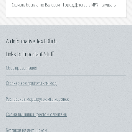
Скачать бесплатно Валерия - Город Детства в MP3 - слушать.
An Informative Text Blurb
Links to Important Stuff
Сбис презентация
Сталкер зов припяти кгм мод
Расписание маршруток мга кировск
Схема вышивки крестом с лентами
Булгаков на английском