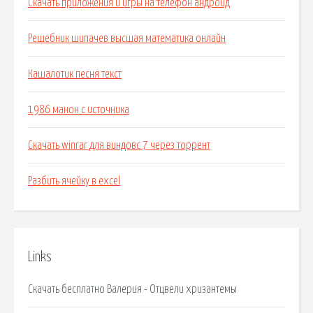
Скачать приложения и игры на телефон андроид
Решебник шипачев высшая математика онлайн
Кашалотик песня текст
1986 манон с источника
Скачать winrar для виндовс 7 через торрент
Разбить ячейку в excel
Links
Скачать бесплатно Валерия - Отцвели хризантемы