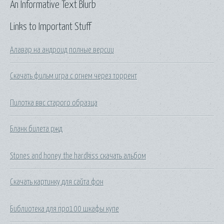
An Informative Text Blurb
Links to Important Stuff
Алавар на андроид полные версии
Скачать фильм игра с огнем через торрент
Пилотка ввс старого образца
Бланк билета ржд
Stones and honey the hardkiss скачать альбом
Скачать картинку для сайта фон
Библиотека для про100 шкафы купе