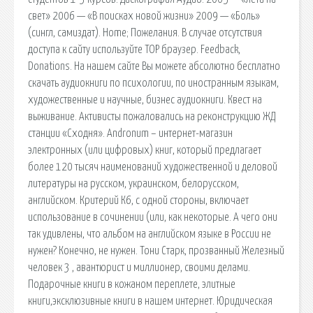
свет» 2006 — «В поисках новой жизни» 2009 — «Боль»
(сингл, самиздат). Home; Пожелания. В случае отсутствия
доступа к сайту используйте ТОР браузер. Feedback,
Donations. На нашем сайте Вы можете абсолютно бесплатно
скачать аудиокниги по психологии, по иностранным языкам,
художественные и научные, бизнес аудиокниги. Квест на
выживание. Активисты пожаловались на реконструкцию ЖД
станции «Сходня». Andronum – интернет-магазин
электронных (или цифровых) книг, который предлагает
более 120 тысяч наименований художественной и деловой
литературы на русском, украинском, белорусском,
английском. Критерий К6, с одной стороны, включает
использование в сочинении (или, как некоторые. А чего они
так удивлены, что альбом на английском языке в России не
нужен? Конечно, не нужен. Тони Старк, прозванный Железный
человек 3 , авантюрист и миллионер, своими делами.
Подарочные книги в кожаном переплете, элитные
книги,эксклюзивные книги в нашем интернет. Юридическая