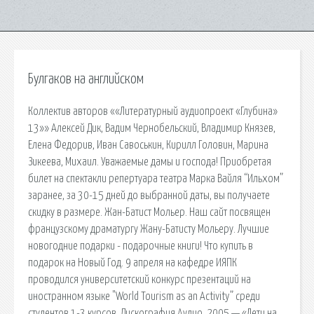
Булгаков на английском
Коллектив авторов ««Литературный аудиопроект «Глубина»
13»» Алексей Дик, Вадим Чернобельский, Владимир Князев,
Елена Федорив, Иван Савоськин, Кирилл Головин, Марина
Зикеева, Михаил. Уважаемые дамы и господа! Приобретая
билет на спектакли репертуара театра Марка Вайля “Ильхом”
заранее, за 30-15 дней до выбранной даты, вы получаете
скидку в размере. Жан-Батист Мольер. Наш сайт посвящен
французскому драматургу Жану-Батисту Мольеру. Лучшие
новогодние подарки - подарочные книги! Что купить в
подарок на Новый Год. 9 апреля на кафедре ИЯПК
проводился университетский конкурс презентаций на
иностранном языке "World Tourism as an Activity” среди
студентов 1-3 курсов. Дискография Аудио. 2005 — «Лети на