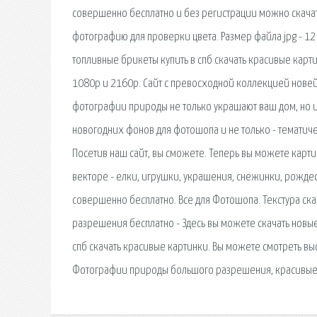
совершенно бесплатно и без регистрации можно скача
фотографию для проверки цвета. Размер файла jpg - 12
топливные брикеты купить в спб скачать красивые кар
1080p и 2160p. Сайт с превосходной коллекцией нове
фотографии природы не только украшают ваш дом, но 
новогодних фонов для фотошопа и не только - тематиче
Посетив наш сайт, вы сможете. Теперь вы можете карти
векторе - елки, игрушки, украшения, снежинки, рожде
совершенно бесплатно. Все для Фотошопа. Текстура скач
разрешения бесплатно - Здесь вы можете скачать новые
спб скачать красивые картинки. Вы можете смотреть вы
Фотографии природы большого разрешения, красивые 