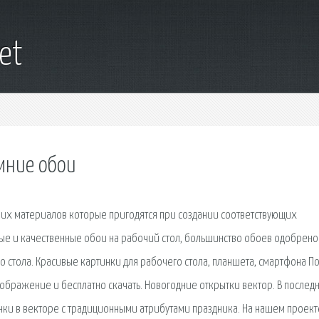
net
мние обои
них материалов которые пригодятся при создании соответствующих
ые и качественные обои на рабочий стол, большинство обоев одобрено
о стола. Красивые картинки для рабочего стола, планшета, смартфона П
зображение и бесплатно скачать. Новогодние открытки вектор. В послед
ки в векторе с традиционными атрибутами праздника. На нашем проект