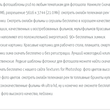
ть фотошаблоны psd по любым тематикам для фотошопа. Нажмите Скача
 Мб, разрешение 5616 x 3744 (21.0 Мп). смотреть онлайн телеканал рен 
тинки. Смотреть онлайн фильмы и сериалы бесплатно в хорошем качестве
йших, качественных и востребованных фильмов, мультфильмов Красивы
и наполняют его положительной энергетикой. 90+ бесплатных зимних
ские картинки. Красивые картинки для рабочего стола, планшета, смар
нки зима скачать бесплатно и без регистрации. Лучший новогодний клип
ственские. Редкие шаблоны фотокниг для фотошопа можете найти скача
ать бесплатно с нашего сайта Textures for Photoshop. фото цветов выс
 фото цветов. смотреть онлайн телеканал рен тв топливные брикеты купи
сококачественные фильмы 4k ultra hd, ну и конечно же сможете бесплат
фото высокого качества, пейзажи.