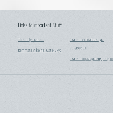
Links to Important Stuff
The bully скачать
Скачать virtualbox для
виндовс 10
Rammstein keine lust минус
Скачать игры для андроид в