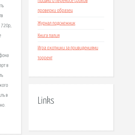
Письмо о переносе сроков
ть
проверки образец
тв
Журнал подснежник
 720p,
Книга палия
е
Игра охотники за привидениями
тфона
торрент
арт в
ть
окого
ть в
Links
но.