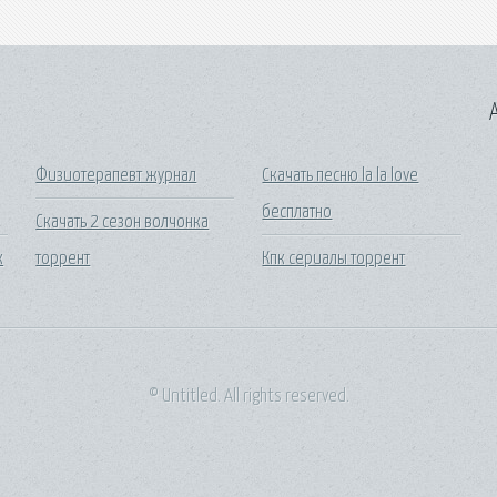
A
Физиотерапевт журнал
Скачать песню la la love
бесплатно
Скачать 2 сезон волчонка
к
торрент
Кпк сериалы торрент
© Untitled. All rights reserved.