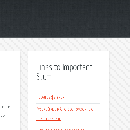
Links to Important
Stuff
Параграфа знак
осетив
Русский язык 8 класс поурочные
нем
планы скачать
е