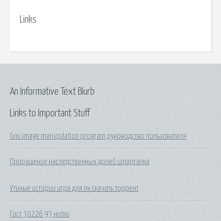
Links
An Informative Text Blurb
Links to Important Stuff
Gnu image manipulation program руководство пользователя
Приращение наследственных долей шпаргалка
Утиные истории игра для пк скачать торрент
Гост 30226 93 нитки