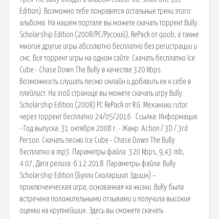
Edition). Возможно тебе понравятся остальные треки этого
альбома. На нашем портале вы можете скачать торрент Bully:
Scholarship Edition (2008/PC/Русский), RePack от qoob, а также
многие другие игры абсолютно бесплатно без регистрации и
смс. Все торрент игры на одном сайте. Скачать бесплатно Ice
Cube - Chase Down The Bully в качестве 320 kbps.
Возможность слушать песню онлайн и добавить ее к себе в
плейлист. На этой странице вы можете скачать игру Bully:
Scholarship Edition (2008) PC RePack от R.G. Механики rutor
через торрент бесплатно 24/05/2016 · Ссылка: Информация:
- Год выпуска: 31 октября 2008 г. - Жанр: Action / 3D / 3rd
Person. Скачать песню Ice Cube - Chase Down The Bully
бесплатно в mp3. Параметры файла: 320 kbps, 9,43 mb,
4:07, Дата релиза: 6.12.2018. Параметры файла: Bully
Scholarship Edition (Булли Сколаршип Эдишн) –
приключенческая игра, основанная на жизни. Bully была
встречена положительными отзывами и получила высокие
оценки на крупнейших. Здесь вы сможете скачать