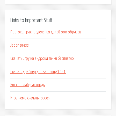
Links to Important Stuff
Протокол распределения долей ооо образец
Japan press
Скачать игру на андроид танки бесплатно
Скачать драйвер для samsung 1641
Биг сити лайф аккорды
Игра немо скачать торрент