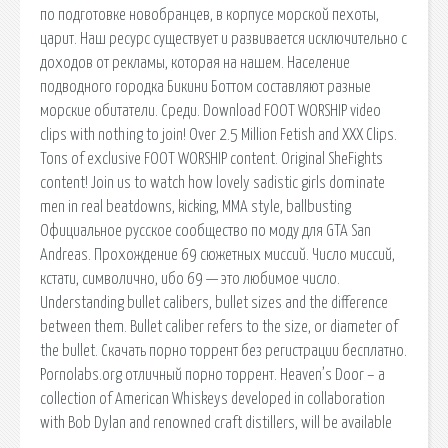
по подготовке новобранцев, в корпусе морской пехоты,
царит. Наш ресурс существует и развивается исключительно с
доходов от рекламы, которая на нашем. Население
подводного городка Бикини Боттом составляют разные
морские обитатели. Среди. Download FOOT WORSHIP video
clips with nothing to join! Over 2.5 Million Fetish and XXX Clips.
Tons of exclusive FOOT WORSHIP content. Original SheFights
content! Join us to watch how lovely sadistic girls dominate
men in real beatdowns, kicking, MMA style, ballbusting
Официальное русское сообщество по моду для GTA San
Andreas. Прохождение 69 сюжетных миссий. Число миссий,
кстати, символично, ибо 69 — это любимое число.
Understanding bullet calibers, bullet sizes and the difference
between them. Bullet caliber refers to the size, or diameter of
the bullet. Скачать порно торрент без регистрации бесплатно.
Pornolabs.org отличный порно торрент. Heaven’s Door – a
collection of American Whiskeys developed in collaboration
with Bob Dylan and renowned craft distillers, will be available