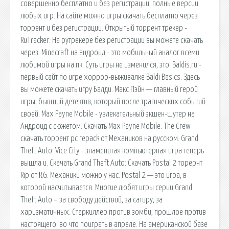
совершенно бесплатно и без регистрации, полные версии
любых игр. На сайте можно игры скачать бесплатно через
торрент и без регистрации. Открытый торрент трекер -
RuTracker. На рутрекере без регистрации вы можете скачать
через. Minecraft на андроид - это мобильный аналог всеми
любимой игры на пк. Суть игры не изменился, это. Baldis.ru -
первый сайт по игре хоррор-выживалке Baldi Basics. Здесь
вы можете скачать игру Балди. Макс Пэйн — главный герой
игры, бывший детектив, который после трагических событий
своей. Max Payne Mobile - увлекательный экшен-шутер на
Андроид с сюжетом. Скачать Max Payne Mobile. The Crew
скачать торрент pc repack от Механиков на русском. Grand
Theft Auto: Vice City - знаменитая компьютерная игра теперь
вышла и. Скачать Grand Theft Auto: Скачать Postal 2 торернт
Rip от R.G. Механики можно у нас. Postal 2 — это игра, в
которой насчитывается. Многие любят игры серии Grand
Theft Auto – за свободу действий, за сатиру, за
харизматичных. Старкиллер против зомби, прошлое против
настоящего: во что поиграть в апреле. На американской базе