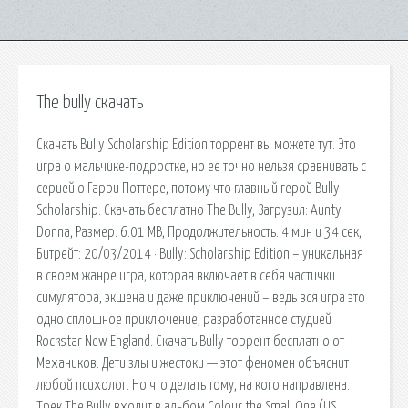
The bully скачать
Скачать Bully Scholarship Edition торрент вы можете тут. Это
игра о мальчике-подростке, но ее точно нельзя сравнивать с
серией о Гарри Поттере, потому что главный герой Bully
Scholarship. Скачать бесплатно The Bully, Загрузил: Aunty
Donna, Размер: 6.01 MB, Продолжительность: 4 мин и 34 сек,
Битрейт: 20/03/2014 · Bully: Scholarship Edition – уникальная
в своем жанре игра, которая включает в себя частички
симулятора, экшена и даже приключений – ведь вся игра это
одно сплошное приключение, разработанное студией
Rockstar New England. Скачать Bully торрент бесплатно от
Механиков. Дети злы и жестоки — этот феномен объяснит
любой психолог. Но что делать тому, на кого направлена.
Трек The Bully входит в альбом Colour the Small One (US