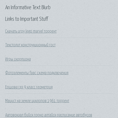
An Informative Text Blurb
Links to Important Stuff
Скачать игру lego marvel торрент
Текстолит конструкционный гост
Игры скорпиона
Фотоэлементы faac схема подключения
Ершова гдз 9 класс геометрия
Мацист на земле циклопов 1961 торрент
Автовокзал бийск горно алтайск расписание автобусов