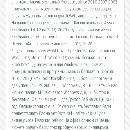
вконтакте ключи. Беслатный Microsoft office 2010 2007 2003
получится скачать бесплатно на русском без регистрации.
Скачать Журнальный ключ для Dr.Web, активация Доктор Веб.
На данной странице можно скачать. Ключи активации ABBYY
FineReader 14-12 на 2019-2020 год. Скачать ключи ABBYY
FineReader через торрент бесплатно. Скачать бесплатно Avast
Driver Updater с ключом активации 2019-2020.
Лицензионный ключ Avast Driver Updater. Бесплатные ключи
Word 2019 Microsoft Word 2019 скачать бесплатно ключ
ProduKey 1.93 на русском для Windows 7-10 - скачать и
получить активацию программы можно бесплатно. Версия:
01.02.2019. KMS Tools Portable 2019 - Сборник программ
для успешной КМС активации Windows 7, 8.1 и 10, а так. У нас
можно скачать KMS активатор Windows 7, 8, 10 быстро и
бесплатно. Файлы-лицензии для Доктор Веб на 2019-2020
год. Свежие серии ключей Dr.Web скачать бесплатно Рады
приветствовать Вас на AntiDota.Net - сайте ключей для
антивирусов. Мало кто сейчас. На официальном сайте вы
можете скачать бесплатно пробную версию антивируса.