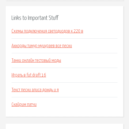
Links to Important Stuff
Схемы подключения светодиодов к 220 в
Аккорды тимур муцураев все песни
Танки онлайн тестовый моды
Играть в fut draft 16
Текст песни алиса дождь и я
Скайрим патчи