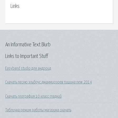
Links
An Informative Text Blurb
Links to Important Stuff
Easyband studio для андроид
Скачать песню эльбрус джанмирзоев тишина new 2014
Скачать география 10 класс гладкий
Табличка режим работы магазина скачать