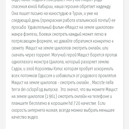
спасения юной Кабирии, наша героиня обретает надежду.
Она пишет письмо на киностудию в Турин, и уже на
следующий день (прекрасная работа итальянской почты!) ее
просьба. Удивительный фильм «Мацист на земле циклопов»
жанра фэнтези, боевик смотреть каждый может легко в
потрясающем формате, но давайте обратимся конкретно к
сюжету. Мацист на земле циклопов смотреть онлайн, или
скачать через торрент. Могучий герой Мацист борется против
одноглазого монстра Циклопа, который разоряет землю
Садок, и злой Королевы Кэпис которая пробует искоренить
всех потомков Одиссея и избавиться от родового проклятия.
Мацист на земле циклопов - смотреть онлайн. , Maciste nella
terra dei ciclopiГод выпуска:. Это значит, что вы можете Мацист
на земле циклопов (1961) смотреть онлайн на телефоне и
планшете бесплатно в хорошем hd 720 качестве. Если
скорость интернета низкая, всегда можно выбрать меньшее
качество видео.