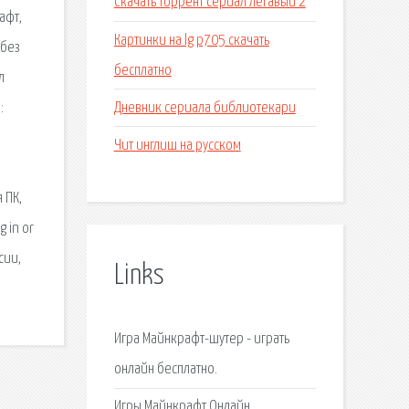
Скачать торрент сериал легавый 2
афт,
Картинки на lg p705 скачать
 без
бесплатно
л
Дневник сериала библиотекари
:
Чит инглиш на русском
 ПК,
g in or
сии,
Links
Игра Майнкрафт-шутер - играть
онлайн бесплатно.
Игры Майнкрафт Онлайн.