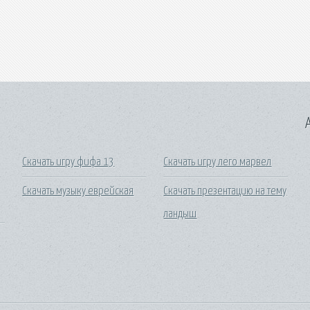
A
Скачать игру фифа 13
Скачать игру лего марвел
Скачать музыку еврейская
Скачать презентацию на тему
ландыш