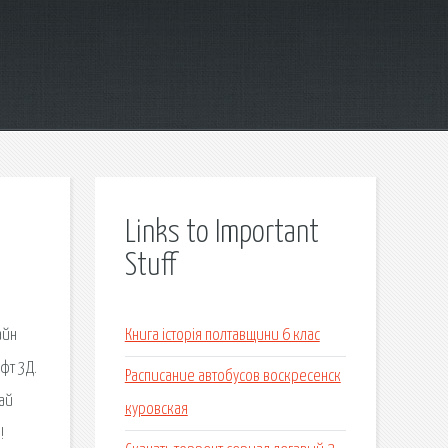
Links to Important
Stuff
айн
Книга історія полтавщини 6 клас
фт 3Д.
Расписание автобусов воскресенск
ай
куровская
!