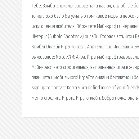
Тебе. Зомби-апокалипсис все-таки настал, и злобные бе
то неплохо было бы узнать о том, какие миры и персона
исключения любителя. Обожаете Майнкрафт и неравноду
Шутер 2 (Bubble Shooter 2) онлайн. Вторая часть игры 
Комбат Онлайн Игра Пиксель Апокалипсис: Инфекция. Б
выживание; Moto X3M: Аква. Игры майнкрафт завоевали
Майнкрафт - это строительная, выполненная игра в жан
планшета и мобильного! Играйте онлайн бесплатно и без. K
sign up to contact Kontra Siti or find more of your fr
метко стрелять. Играть. Игры онлайн. Добро пожаловать 