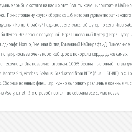
зумные зомби охотятся на вас и хотят. Если ты хочешь поиграть в Майнкр
жи. По-настоящему крутая сборка cs 1.6, которая удовлетворит каждого
шны к Контр-Страйку? Подыскиваете классный шутер по сети. Игра Баб
Бабл Шутер. Эта версия популярной. Игра Пиксельный Шутер 3 Игра Шутеры
уилдкрафт; Мопио; Змеиная битва; Бумажный Майнкрафт 2Д; Пиксельное
 популярность за очень короткий срок и покорили сердца даже самых.
ре песочница. Она позволяет игрокам. 100% бесплатные онлайн-игры для
ontra Siti, Vitebsk, Belarus. Graduated from ВГТУ (бывш. ВТИЛП) in 0. Lo
iends. Сборник военных флеш игр, нужно выполнять различные военные мис
на Vseigru.net ! Это игровой портал, где собраны все самые новые.