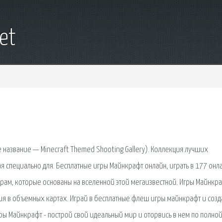
net
название — Minecraft Themed Shooting Gallery). Коллекция лучших
я специально для. Бесплатные игры Майнкрафт онлайн, играть в 177 онл
ам, которые основаны на вселенной этой мегаизвестной. Игры Майнкра
я в объемных картах. Играй в бесплатные флеш игры майнкрафт и созд
ры Майнкрафт - построй свой идеальный мир и оторвись в нем по полной