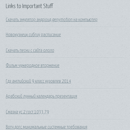
Links to Important Stuff
Скачать эмулятор андроид genymotion на компьютер
Новокузнецк сибгиу расписание
Скачать песни с сайта ололо
Фильм чужеродное вторжение
Гдз английский 9 класс кузовлев 2014
Арабский лунный календарь презентация
Смазка ус 2 гост 1033 79
Вотч догс минимальные системные требования