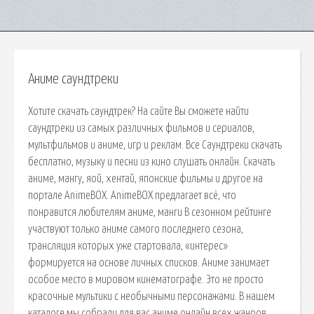
Аниме саундтреки
Хотите скачать саундтрек? На сайте Вы сможете найти
саундтреки из самых различных фильмов и сериалов,
мультфильмов и аниме, игр и реклам. Все Саундтреки скачать
бесплатно, музыку и песни из кино слушать онлайн. Скачать
аниме, мангу, яой, хентай, японские фильмы и другое на
портале AnimeBOX. AnimeBOX предлагает всё, что
понравится любителям аниме, манги В сезонном рейтинге
участвуют только аниме самого последнего сезона,
трансляция которых уже стартовала, «интерес»
формируется на основе личных списков. Аниме занимает
особое место в мировом кинематографе. Это не просто
красочные мультики с необычными персонажами. В нашем
каталоге мы собрали для вас аниме онлайн всех жанров.