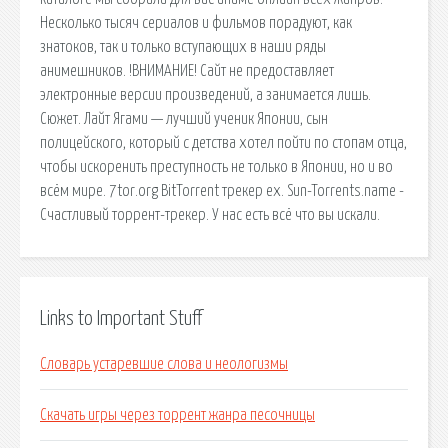
Несколько тысяч сериалов и фильмов порадуют, как
знатоков, так и только вступающих в наши ряды
анимешников. !ВНИМАНИЕ! Сайт не предоставляет
электронные версии произведений, а занимается лишь.
Сюжет. Лайт Ягами — лучший ученик Японии, сын
полицейского, который с детства хотел пойти по стопам отца,
чтобы искоренить преступность не только в Японии, но и во
всём мире. 7tor.org BitTorrent трекер ex. Sun-Torrents.name -
Счастливый торрент-трекер. У нас есть всё что вы искали.
Links to Important Stuff
Словарь устаревшие слова и неологизмы
Скачать игры через торрент жанра песочницы