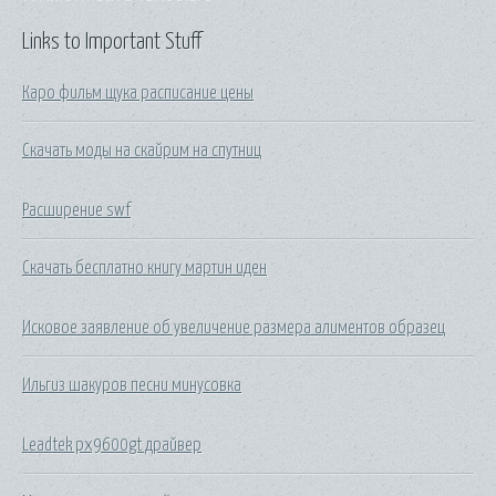
Links to Important Stuff
Каро фильм щука расписание цены
Скачать моды на скайрим на спутниц
Расширение swf
Скачать бесплатно книгу мартин иден
Исковое заявление об увеличение размера алиментов образец
Ильгиз шакуров песни минусовка
Leadtek px9600gt драйвер