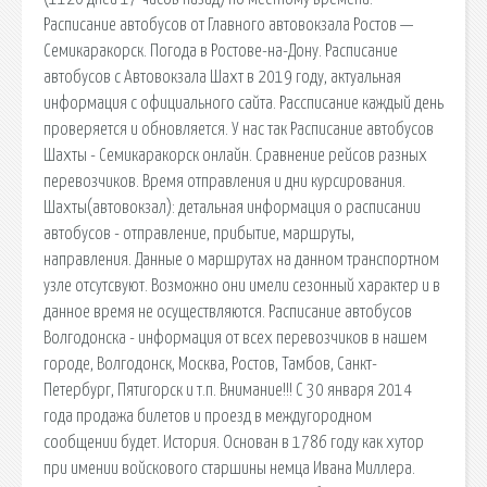
Расписание автобусов от Главного автовокзала Ростов —
Семикаракорск. Погода в Ростове-на-Дону. Расписание
автобусов с Автовокзала Шахт в 2019 году, актуальная
информация с официального сайта. Рассписание каждый день
проверяется и обновляется. У нас так Расписание автобусов
Шахты - Семикаракорск онлайн. Сравнение рейсов разных
перевозчиков. Время отправления и дни курсирования.
Шахты(автовокзал): детальная информация о расписании
автобусов - отправление, прибытие, маршруты,
направления. Данные о маршрутах на данном транспортном
узле отсутсвуют. Возможно они имели сезонный характер и в
данное время не осуществляются. Расписание автобусов
Волгодонска - информация от всех перевозчиков в нашем
городе, Волгодонск, Москва, Ростов, Тамбов, Санкт-
Петербург, Пятигорск и т.п. Внимание!!! С 30 января 2014
года продажа билетов и проезд в междугородном
сообщении будет. История. Основан в 1786 году как хутор
при имении войскового старшины немца Ивана Миллера.