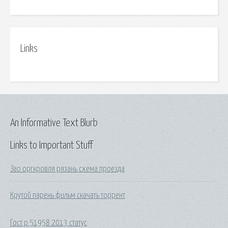
Links
An Informative Text Blurb
Links to Important Stuff
Зао оргкровля рязань схема проезда
Крутой парень фильм скачать торрент
Гост р 51958 2013 статус