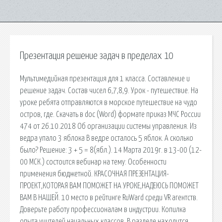
Презентация решение задач в пределах 10
Мультимедийная презентация для 1 класса. Составление и
решение задач. Состав чисел 6,7,8,9. Урок - путешествие. На
уроке ребята отправляются в морское путешествие на чудо
остров, где. Скачать в doc (Word) формате приказ МЧС России
474 от 26.10.2018 Об организации системы управления. Из
ведра упало 3 яблока В ведре осталось 5 яблок. А сколько
было? Решение: 3 + 5 = 8(ябл.). 14 Марта 2019г. в 13-00 (12-
00 МСК.) состоится вебинар на тему: Особенности
применения бюджетной. КРАСОЧНАЯ ПРЕЗЕНТАЦИЯ-
ПРОЕКТ,КОТОРАЯ ВАМ ПОМОЖЕТ НА УРОКЕ,НАДЕЮСЬ ПОМОЖЕТ
ВАМ В НАШЕЙ. 10 место в рейтинге RuWard среди VR агентств.
Доверьте работу профессионалам в индустрии. Копилка
опыта учителей начальных классов. В разделе находится